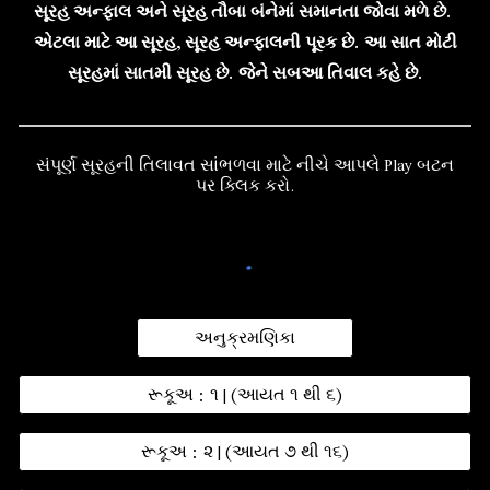
સૂરહ અન્ફાલ અને સૂરહ તૌબા બંનેમાં સમાનતા જોવા મળે છે.
એટલા માટે આ સૂરહ, સૂરહ અન્ફાલની પૂરક છે. આ સાત મોટી
સૂરહમાં સાતમી સૂરહ છે. જેને સબઆ તિવાલ કહે છે.
સંપૂર્ણ સૂરહની તિલાવત સાંભળવા માટે નીચે આપલે Play બટન
પર ક્લિક કરો.
અનુક્રમણિકા
રૂકૂઅ : ૧ | (આયત ૧ થી ૬)
રૂકૂઅ : ૨ | (આયત ૭ થી ૧૬)