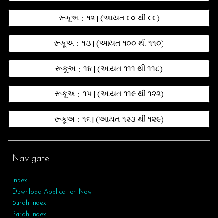
રૂકૂઅ : ૧૨ | (આયત ૯૦ થી ૯૯)
રૂકૂઅ : ૧૩ | (આયત ૧૦૦ થી ૧૧૦)
રૂકૂઅ : ૧૪ | (આયત ૧૧૧ થી ૧૧૮)
રૂકૂઅ : ૧૫ | (આયત ૧૧૯ થી ૧૨૨)
રૂકૂઅ : ૧૬ | (આયત ૧૨૩ થી ૧૨૯)
Navigate
Index
Download Application Now
Surah Index
Parah Index