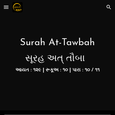
Skip to main content
Skip to navigation
Surah At-Tawbah
સૂરહ અત્‌ તૌબા
આયત :
૧૨૯
| રૂકૂઅ : ૧૦ | પારા :
૧૦
/ ૧
૧