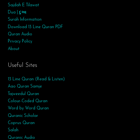
Sajdah E Tilawat
Dua | દુઆ
Surah
Information
Download 13 Line Quran PDF
Quran Audio
Privacy Policy
About
Useful Sites
13 Line Quran (Read & Listen)
Aao Quran Samje
Tajweedul Quran
Colour-Coded Quran
Word by Word Quran
Quranic Scholar
Coprus Quran
Salah
Quranic Audio