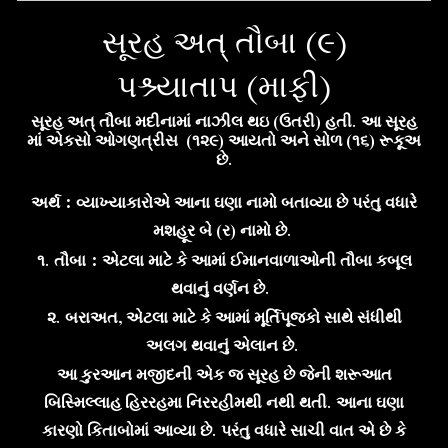
સૂરહ
અ
ત્
તૌબા
(૯)
પશ્ર્યાતાપ (માફી)
સૂરહ અત્ તૌબા મદીનામાં નાઝીલ થઇ
(ઉતરી) હતી.
આ
સૂરહ
માં
એકસો ઓગણત્રીસ (૧૨૯) આયતો અને સોળ (૧૬) રૂકૂઅ
છે.
અર્થ : વ્યાખ્યાકારોએ આના ઘણા નામો બતાવ્યા છે પરંતુ વધારે
મશહૂર બે (ર) નામો છે.
૧. તૌબા : એટલા માટે કે આમાં ઈમાનવાળાઓની તૌબા કબૂલ
થવાનું વર્ણન છે.
૨. બરાઅત, એટલા માટે કે આમાં મૂર્તિપૂજકો સાથે સંધીથી
અલગ થવાનું એલાન છે.
આ કુરઆન મજીદની એક જ સૂરહ છે જેની શરૂઆત
બિસ્મિલ્લાહ હિરરહમા નિરરહીમથી નથી થતી. આના ઘણા
કારણો કિતાબોમાં આવ્યા છે. પરંતુ વધારે સાચી વાત એ છે કે