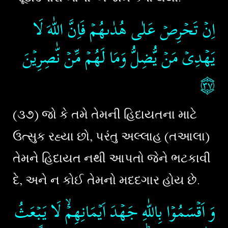
اِنۡ تَحۡرِصۡ عَلٰى هُدٰٮهُمۡ فَاِنَّ اللّٰهَ لَا
يَهۡدِىۡ مَنۡ يُّضِلُّ​ وَمَا لَهُمۡ مِّنۡ نّٰصِرِيۡنَ‏
۝٣٧
(૩૭) જો કે તમે તેમની હિદાયતના માટે
ઉત્સુક રહ્યા છો, પરંતુ અલ્લાહ (તઆલા)
તેમને હિદાયત નથી આપતો જેને ભટકાવી
દે, અને ન કોઈ તેમનો મદદગાર હોય છે.
وَ اَقۡسَمُوۡا بِاللّٰهِ جَهۡدَ اَيۡمَانِهِمۡ​ۙ لَا يَبۡعَثُ