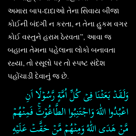
અમારા બાપ-દાદાઓ તેના સિવાય બીજા
કોઈની બંદગી ન કરતા, ન તેના હુકમ વગર
કોઈ વસ્તુને હરામ ઠેરવતા”, આવા જ
બહાના તેમના પહેલાના લોકો બનાવતા
રહ્યા, તો રસૂલો પર તો સ્પષ્ટ સંદેશ
પહોંચાડી દેવાનું જ છે.
وَلَـقَدۡ بَعَثۡنَا فِىۡ كُلِّ اُمَّةٍ رَّسُوۡلًا اَنِ
اعۡبُدُوا اللّٰهَ وَاجۡتَنِبُوا الطَّاغُوۡتَ​ۚ فَمِنۡهُمۡ
مَّنۡ هَدَى اللّٰهُ وَمِنۡهُمۡ مَّنۡ حَقَّتۡ عَلَيۡهِ