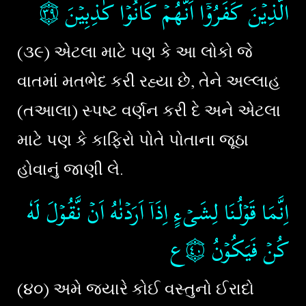
۝٣٩
الَّذِيۡنَ كَفَرُوۡۤا اَنَّهُمۡ كَانُوۡا كٰذِبِيۡنَ‏
(૩૯) એટલા માટે પણ કે આ લોકો જે
વાતમાં મતભેદ કરી રહ્યા છે, તેને અલ્લાહ
(તઆલા) સ્પષ્ટ વર્ણન કરી દે અને એટલા
માટે પણ કે કાફિરો પોતે પોતાના જૂઠા
હોવાનું જાણી લે.
اِنَّمَا قَوۡلُـنَا لِشَىۡءٍ اِذَاۤ اَرَدۡنٰهُ اَنۡ نَّقُوۡلَ لَهٗ
كُنۡ فَيَكُوۡنُ‏
۝٤٠ع
(૪૦) અમે જ્યારે કોઈ વસ્તુનો ઈરાદો