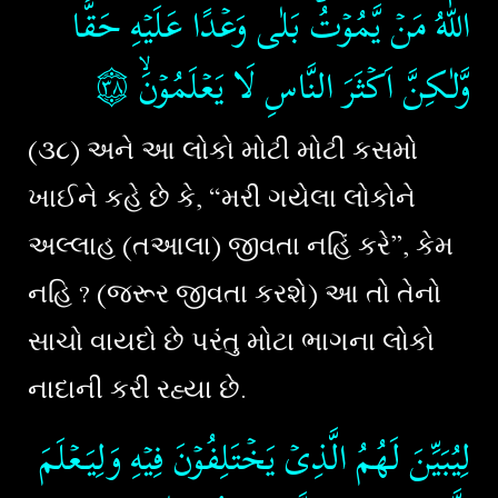
اللّٰهُ مَنۡ يَّمُوۡتُ​ؕ بَلٰى وَعۡدًا عَلَيۡهِ حَقًّا
۝٣٨
وَّلٰـكِنَّ اَكۡثَرَ النَّاسِ لَا يَعۡلَمُوۡنَۙ‏
(૩૮) અને આ લોકો મોટી મોટી કસમો
ખાઈને કહે છે કે, “મરી ગયેલા લોકોને
અલ્લાહ (તઆલા) જીવતા નહિં કરે”, કેમ
નહિ ? (જરૂર જીવતા કરશે) આ તો તેનો
સાચો વાયદો છે પરંતુ મોટા ભાગના લોકો
નાદાની કરી રહ્યા છે.
لِيُبَيِّنَ لَهُمُ الَّذِىۡ يَخۡتَلِفُوۡنَ فِيۡهِ وَلِيَـعۡلَمَ