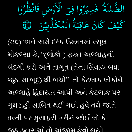
الضَّلٰلَةُ​ ؕ فَسِيۡرُوۡا فِىۡ الۡاَرۡضِ فَانْظُرُوۡا
۝٣٦
كَيۡفَ كَانَ عَاقِبَةُ الۡمُكَذِّبِيۡنَ‏
(૩૬) અને અમે દરેક ઉમ્મતમાં રસૂલ
મોકલ્યા કે, “(લોકો!) ફક્ત અલ્લાહની
બંદગી કરો અને તાગૂત (તેના સિવાય બધા
જૂઠા મા'બૂદ) થી બચો”, તો કેટલાક લોકોને
અલ્લાહે હિદાયત આપી અને કેટલાક પર
ગુમરાહી સાબિત થઈ ગઈ, હવે તમે જાતે
ધરતી પર મુસાફરી કરીને જોઈ લો કે
જૂઠાડનારાઓનો અંજામ કેવો થયો.