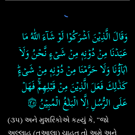
وَقَالَ الَّذِيۡنَ اَشۡرَكُوۡا لَوۡ شَآءَ اللّٰهُ مَا
عَبَدۡنَا مِنۡ دُوۡنِهٖ مِنۡ شَىۡءٍ نَّحۡنُ وَلَاۤ
اٰبَآؤُنَا وَلَا حَرَّمۡنَا مِنۡ دُوۡنِهٖ مِنۡ شَىۡءٍ​ؕ
كَذٰلِكَ فَعَلَ الَّذِيۡنَ مِنۡ قَبۡلِهِمۡ​ۚ فَهَلۡ
۝٣٥
‏
عَلَى الرُّسُلِ اِلَّا الۡبَلٰغُ الۡمُبِيۡنُ‏
(૩૫) અને મુશરિકોએ કહ્યું કે, “જો
અલ્લાહ (તઆલા) ચાહત તો અમે અને