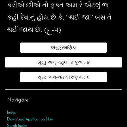
કરીએ છીએ તો ફક્ત અમારે એટલું જ
કહી દેવાનું હોય છે કે, “થઈ જા” બસ તે
થઈ જાય છે. (ع-૫)
અનુક્રમણિકા
સૂરહ અન્-નહલ | રૂકૂઅ : ૪
સૂરહ અન્-નહલ | રૂકૂઅ : ૬
Navigate
Index
Download Application Now
Surah Index