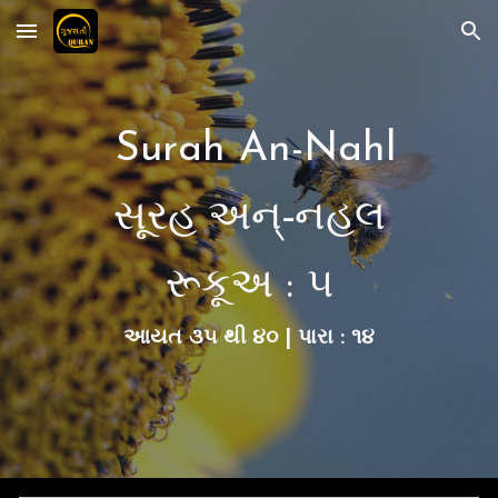
Skip to main content
Skip to navigation
Surah An-Nahl
સૂરહ અન્-નહલ
રૂકૂ
અ :
૫
આયત
૩૫
થી ૪૦ | પારા : ૧૪