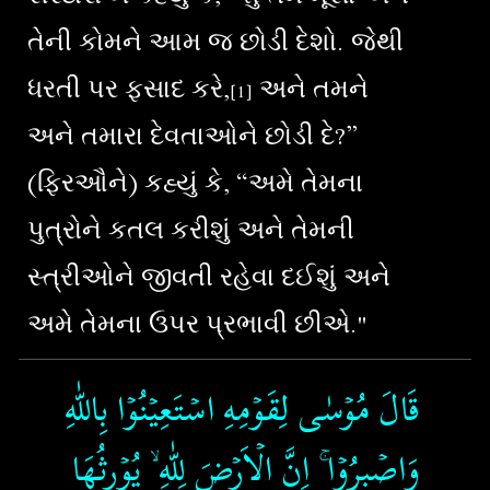
તેની કોમને આમ જ છોડી દેશો. જેથી
ધરતી પર ફસાદ કરે,
અને તમને
[1]
અને તમારા દેવતાઓને છોડી દે?”
(ફિરઔને) કહ્યું કે, “અમે તેમના
પુત્રોને કતલ કરીશું અને તેમની
સ્ત્રીઓને જીવતી રહેવા દઈશું અને
અમે તેમના ઉપર પ્રભાવી છીએ."
قَالَ مُوۡسٰى لِقَوۡمِهِ اسۡتَعِيۡنُوۡا بِاللّٰهِ
وَاصۡبِرُوۡا​ ۚ اِنَّ الۡاَرۡضَ لِلّٰهِ ۙ يُوۡرِثُهَا