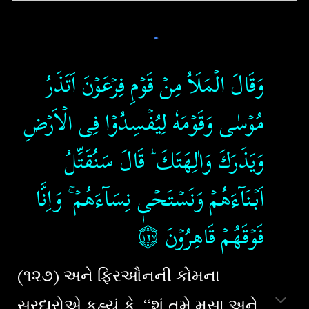
وَقَالَ الۡمَلَاُ مِنۡ قَوۡمِ فِرۡعَوۡنَ اَتَذَرُ
مُوۡسٰى وَقَوۡمَهٗ لِيُفۡسِدُوۡا فِى الۡاَرۡضِ
وَيَذَرَكَ وَاٰلِهَتَكَ​ ؕ قَالَ سَنُقَتِّلُ
اَبۡنَآءَهُمۡ وَنَسۡتَحۡىٖ نِسَآءَهُمۡ​ ۚ وَاِنَّا
۝١٢٧
فَوۡقَهُمۡ قَاهِرُوۡنَ‏
(૧૨૭) અને ફિરઔનની કોમના
સરદારોએ કહ્યું કે, “શું તમે મૂસા અને