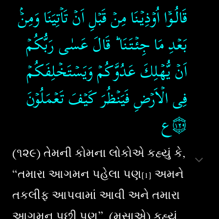
قَالُـوۡۤا اُوۡذِيۡنَا مِنۡ قَبۡلِ اَنۡ تَاۡتِيَنَا وَمِنۡۢ
بَعۡدِ مَا جِئۡتَنَا​ ؕ قَالَ عَسٰى رَبُّكُمۡ
اَنۡ يُّهۡلِكَ عَدُوَّكُمۡ وَيَسۡتَخۡلِفَكُمۡ
فِى الۡاَرۡضِ فَيَنۡظُرَ كَيۡفَ تَعۡمَلُوۡنَ‏
۝١٢٩ع
(૧૨૯) તેમની કોમના લોકોએ કહ્યું કે,
“તમારા આગમન પહેલા પણ
અમને
[1]
તકલીફ આપવામાં આવી અને તમારા
આગમન પછી પણ”, (મૂસાએ) કહ્યું,