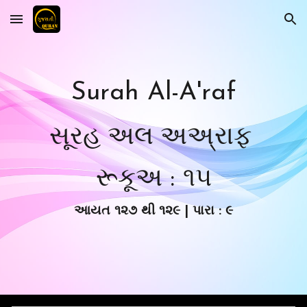
Skip to main content
Skip to navigation
Surah Al-A'raf
સૂરહ અલ અઅ્
રાફ
.
રૂકૂ
અ : ૧
૫
આયત
૧૨૭
થી
૧૨
૯ | પારા : ૯