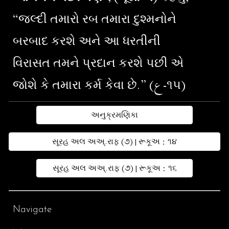
“જલ્દી તમારો રબ તમારા દુશ્મનોને
બરબાદ કરશે અને આ ધરતીની
વિરાસત તમને પ્રદાન કરશે પછી એ
જોશે કે તમારા કર્મ કેવા છે.” (ع-૧૫)
અનુક્રમણિકા
સૂરહ અલ અઅ્.રાફ (૭) | રૂકૂઅ : ૧૪
સૂરહ અલ અઅ્.રાફ (૭) | રૂકૂઅ : ૧૬
Navigate