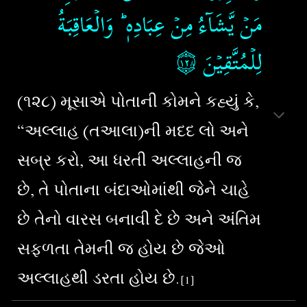
مَنۡ يَّشَآءُ مِنۡ عِبَادِهٖ​ ؕ وَالۡعَاقِبَةُ
۝١٢٨
‏
لِلۡمُتَّقِيۡنَ‏
(૧૨૮) મૂસાએ પોતાની કોમને કહ્યું કે,
“અલ્લાહ (તઆલા)ની મદદ લો અને
સબ્ર કરો, આ ધરતી અલ્લાહની જ
છે, તે પોતાના બંદાઓમાંથી જેને ચાહે
છે તેનો વારસ બનાવી દે છે અને અંતિમ
સફળતા તેમની જ હોય છે જેઓ
અલ્લાહથી ડરતા હોય છે.
[1]