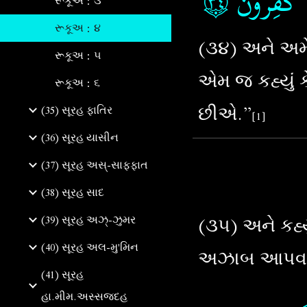
۝٣٤
ٖ كٰفِرُوۡنَ‏
રૂકૂઅ : ૩
રૂકૂઅ : ૪
(૩૪) અને અમે 
રૂકૂઅ : ૫
એમ જ કહ્યું ક
રૂકૂઅ : ૬
છીએ.”
(35) સૂરહ ફાતિર
[1]
(36) સૂરહ યાસીન
(37) સૂરહ અસ્-સાફફાત
(38) સૂરહ સાદ
(૩૫) અને કહ્ય
(39) સૂરહ અઝ્-ઝુમર
(40) સૂરહ અલ-મુ'મિન
અઝાબ આપવામ
(41) સૂરહ
હા.મીમ.અસ્સજદહ