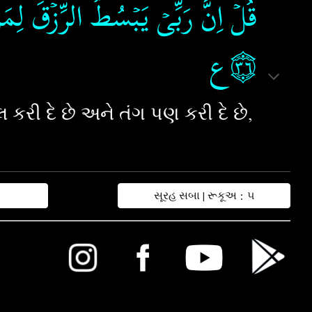
قُلۡ اِنَّ رَبِّىۡ يَبۡسُطُ الرِّزۡقَ لِمَنۡ
۝٣٦ع
લ કરી દે છે અને તંગ પણ કરી દે છે,
સૂરહ સબા | રૂકૂઅ : ૫