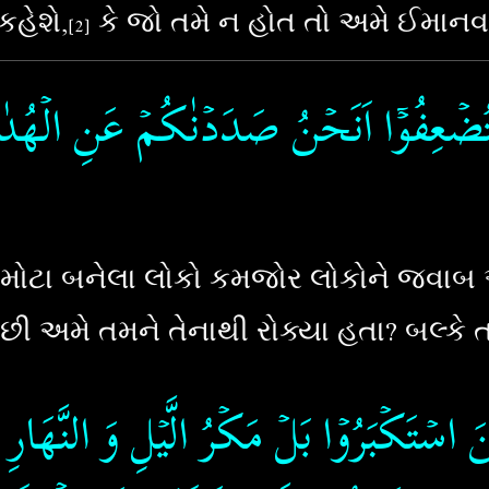
કહેશે,
કે જો તમે ન હોત તો અમે ઈમાનવ
[2]
سۡتُضۡعِفُوۡۤا اَنَحۡنُ صَدَدۡنٰكُمۡ عَنِ الۡهُد
ોટા બનેલા લોકો કમજોર લોકોને જવાબ આપ
ી અમે તમને તેનાથી રોક્યા હતા? બલ્કે 
اسۡتَكۡبَرُوۡا بَلۡ مَكۡرُ الَّيۡلِ وَ النَّهَارِ اِذۡ 