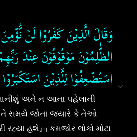
وَقَالَ الَّذِيۡنَ كَفَرُوۡا لَنۡ نُّؤۡمِنَ بِ
الظّٰلِمُوۡنَ مَوۡقُوۡفُوۡنَ عِنۡدَ رَبِّ
اسۡتُضۡعِفُوۡا لِلَّذِيۡنَ اسۡتَكۡبَرُوۡا لَوۡلَ
માનીશું અને ન આના પહેલાની
 તે સમયે જોતા જ્યારે કે તેઓ
 રહ્યા હશે,
કમજોર લોકો મોટા
[1]