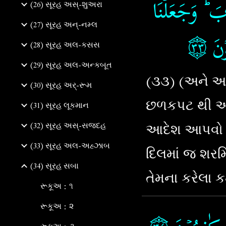
َابَ ؕ وَجَعَلۡنَا
(26) સૂરહ અસ્-શુઅરા
(27) સૂરહ અન્-નમ્લ
۝٣٣
ۡنَ
(28) સૂરહ અલ-કસસ
(29) સૂરહ અલ-અન્કબૂત
(૩૩) (અને આન
(30) સૂરહ અર્-રૂમ
છળકપટ થી અમન
(31) સૂરહ લૂકમાન
આદેશ આપવો અમ
(32) સૂરહ અસ્-સજદહ
(33) સૂરહ અલ-અહ્ઝાબ
દિલમાં જ શરમિ
(34) સૂરહ સબા
તેમના કરેલા 
રૂકૂઅ : ૧
રૂકૂઅ : ૨