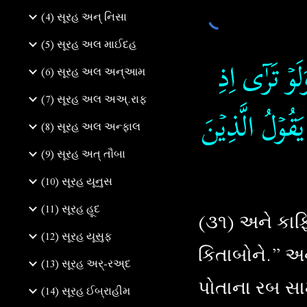
(4) સૂરહ અન્ નિસા
(5) સૂરહ અલ માઈદહ
َوۡ تَرٰٓى اِذِ
(6) સૂરહ અલ અન્આમ
(7) સૂરહ અલ અઅ્.રાફ
 يَقُوۡلُ الَّذِيۡنَ
(8) સૂરહ અલ અન્ફાલ
(9) સૂરહ અત્‌ તૌબા
(10) સૂરહ યૂનુસ
(11) સૂરહ હૂદ
(૩૧) અને કાફ
(12) સૂરહ યૂસુફ
કિતાબોને.” અન
(13) સૂરહ અર્-રઅ્દ
પોતાના રબ સા
(14) સૂરહ ઈબ્રાહીમ