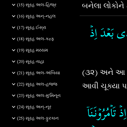
બનેલા લોકોને 
(15) સૂરહ અલ-હિજ્ર
(16) સૂરહ અન્-નહલ
ٰى بَعۡدَ اِذۡ
(17) સૂરહ ઈસ્રા
(18) સૂરહ અલ-કહ્ફ
(19) સૂરહ મરયમ
(20) સૂરહ તાહા
(૩૨) અને આ મ
(21) સૂરહ અલ-અંબિયા
આવી ચૂક્યા પછ
(22) સૂરહ અલ-હજ્જ
(23) સૂરહ અલ-મુ'મિનૂન
تَاۡمُرُوۡنَـنَاۤ
(24) સૂરહ અન્-નૂર
(25) સૂરહ અલ-ફુરકાન