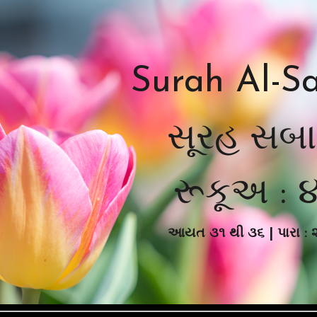
ip to main content
Skip to navigat
Surah Al-S
સૂરહ સબ
રૂકૂ
અ :
આયત
૩૧
થી ૩
૬
| પારા : 