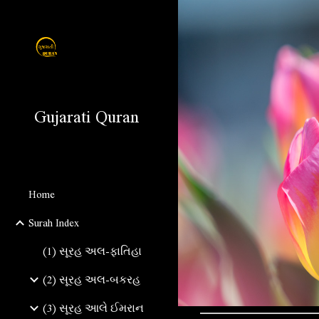
Sk
Gujarati Quran
Home
Surah Index
(1) સૂરહ અલ-ફાતિહા
(2) સૂરહ અલ-બકરહ
(3) સૂરહ આલે ઈમરાન