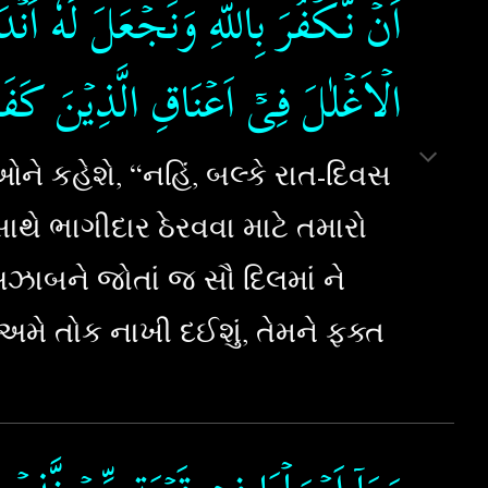
اَنۡ نَّـكۡفُرَ بِاللّٰهِ وَنَجۡعَلَ لَهٗۤ اَنۡ
الۡاَغۡلٰلَ فِىۡۤ اَعۡنَاقِ الَّذِيۡنَ كَفَر
 કહેશે, “નહિં, બલ્કે રાત-દિવસ
થે ભાગીદાર ઠેરવવા માટે તમારો
ાબને જોતાં જ સૌ દિલમાં ને
અમે તોક નાખી દઈશું, તેમને ફક્ત