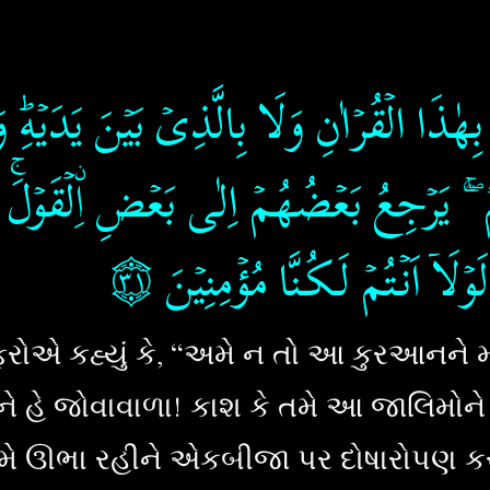
هٰذَا الۡقُرۡاٰنِ وَلَا بِالَّذِىۡ بَيۡنَ يَدَيۡهِؕ وَل
هِمۡ ۖۚ يَرۡجِعُ بَعۡضُهُمۡ اِلٰى بَعۡضِ
اِۨ
لۡقَوۡلَ​ۚ
۝٣١
اۤ اَنۡـتُمۡ لَـكُـنَّا مُؤۡمِنِيۡنَ‏
િરોએ કહ્યું કે, “અમે ન તો આ કુરઆનને 
ે હે જોવાવાળા! કાશ કે તમે આ જાલિમોને
મે ઊભા રહીને એકબીજા પર દોષારોપણ કરી