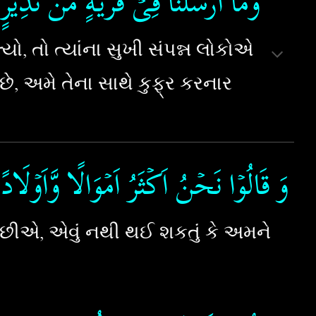
وَمَاۤ اَرۡسَلۡنَا فِىۡ قَرۡيَةٍ مِّنۡ نَّذِيۡرٍ ا
ો, તો ત્યાંના સુખી સંપન્ન લોકોએ
છે, અમે તેના સાથે કુફ્ર કરનાર
وَ قَالُوۡا نَحۡنُ اَكۡثَرُ اَمۡوَالًا وَّاَوۡلَادً
ે છીએ, એવું નથી થઈ શકતું કે અમને