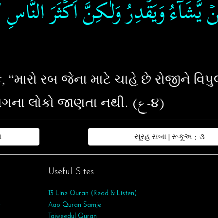
 يَّشَآءُ وَيَقۡدِرُ وَلٰـكِنَّ اَكۡثَرَ النَّاسِ لَ
, “મારો રબ જેના માટે ચાહે છે રોજીને વિપુ
પરંતુ મોટાભાગના લોકો જાણતા નથી. (ع-૪)
ા
સૂરહ સબા | રૂકૂઅ : ૩
Useful Sites
13 Line Quran (Read & Listen)
w
Aao Quran Samje
Tajweedul Quran