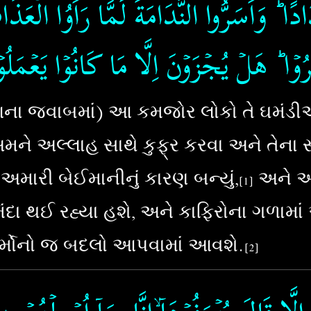
دَادًا ؕ وَاَسَرُّوا النَّدَامَةَ لَمَّا رَاَوُا الۡعَذ
ُوۡا ؕ هَلۡ يُجۡزَوۡنَ اِلَّا مَا كَانُوۡا يَعۡمَلُو
ા જવાબમાં) આ કમજોર લોકો તે ઘમંડીઓને
ે અલ્લાહ સાથે કુફ્ર કરવા અને તેના સા
ારી બેઈમાનીનું કારણ બન્યું,
અને અઝ
[1]
ંદા થઈ રહ્યા હશે, અને કાફિરોના ગળામાં 
કર્મોનો જ બદલો આપવામાં આવશે.
[
2
]