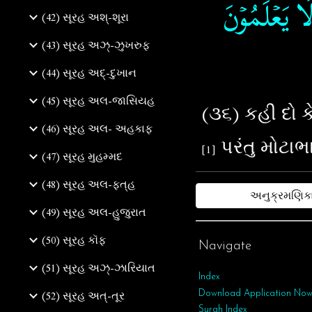
ا يَعۡلَمُوۡنَ‏
(42) સૂરહ અશ્-શૂરા
(43) સૂરહ અઝ્-ઝુખરુફ
(44) સૂરહ અદ્-દુખાન
(45) સૂરહ અલ-જાસિયહ
(૩૬) કહી દો કે
(46) સૂરહ અલ- અહકાફ
[1]
(47) સૂરહ મુહમ્મદ
(48) સૂરહ અલ-ફત્‌હ
અનુક્રમણિક
(49) સૂરહ અલ-હુજુરાત
(50) સૂરહ કૉફ
Navigate
(51) સૂરહ અઝ્-ઝારિયાત
Index
(52) સૂરહ અત્-તૂર
Download Application No
Surah Index