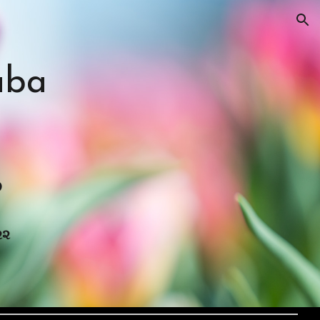
ion
aba
ા
૪
૨૨