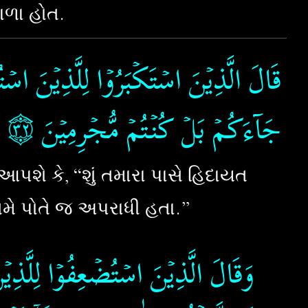
ાળા હોત.
قَالَ الَّذِيۡنَ اسۡتَكۡبَرُوۡا لِلَّذِيۡنَ ا
۝٣٢
جَآءَكُمۡ بَلۡ كُنۡتُمۡ مُّجۡرِمِيۡنَ‏
શે કે, “શું તમારા પાસે હિદાયત
તમે પોતે જ અપરાધી હતા.”
وَقَالَ الَّذِيۡنَ اسۡتُضۡعِفُوۡا لِلَّذِيۡنَ 