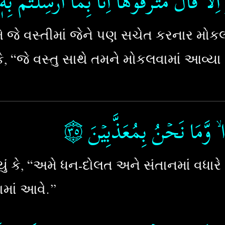
ِلَّا قَالَ مُتۡـرَفُوۡهَاۤ ۙاِنَّا بِمَاۤ اُرۡسِلۡـتُمۡ بِه
જે વસ્તીમાં જેને પણ સચેત કરનાર મોકલ્ય
ે, “જે વસ્તુ સાથે તમને મોકલવામાં આવ્યા 
۝٣٥
ا ۙ وَّمَا نَحۡنُ بِمُعَذَّبِيۡنَ‏
ું કે, “અમે ધન-દોલત અને સંતાનમાં વધાર
ાં આવે.”