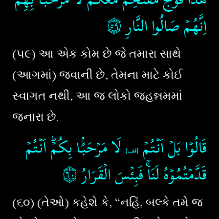
۝٥٩
اِنَّهُمۡ صَالُوا النَّارِ‏
(૫૯) આ એક કોમ છે જે તમારા સાથે
(આગમાં) જવાની છે, તેમના માટે કોઈ
સ્વાગત નથી, આ જ લોકો જહન્નમમાં
જનારા છે.
قَالُوۡا بَلۡ اَنۡتُمۡ
لَا مَرۡحَبًۢـا بِكُمۡ​ؕ اَنۡتُمۡ
{قف}
۝٦٠
قَدَّمۡتُمُوۡهُ لَنَا​ۚ فَبِئۡسَ الۡقَرَارُ‏
(૬૦) (તેઓ) કહેશે કે, “નહિં, બલ્કે તમે જ