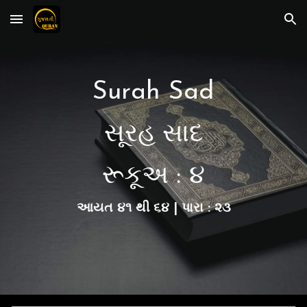
Skip to main content
Skip to navigation
Surah Sad
સૂરહ સાદ
રૂકૂ
અ :
૪
આયત
૪૧
થી ૬૪ | પારા : ૨૩