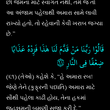
છો જેમના માટે સ્વાગત નથી, તમે જ તો
આ અંજામ પહેલાથી અમારા સામે લાવી
રાખ્યો હતો, તો રહેવાની કેવી ખરાબ જગ્યા
છે.”
قَالُوۡا رَبَّنَا مَنۡ قَدَّمَ لَنَا هٰذَا فَزِدۡهُ عَذَابًا
۝٦١
ضِعۡفًا فِى النَّارِ‏
(૬૧) (તેઓ) કહેશે કે, “હે અમારા રબ!
જેણે તેને (કુફ્રની પધ્ધતિ) અમારા માટે
સૌથી પહેલા કાઢી હોય, તેના હકમાં
જહન્નમની બમણી સજા કરી દે.”