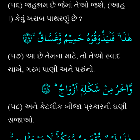
(૫૬) જહન્નમ છે જેમાં તેઓ જશે, (આહ
!) કેવું ખરાબ પાથરણું છે ?
۝٥٧
هٰذَا ۙ فَلۡيَذُوۡقُوۡهُ حَمِيۡمٌ وَّغَسَّاقٌ ۙ
(૫૭) આ છે તેમના માટે, તો તેઓ સ્વાદ
ચાખે, ગરમ પાણી અને પરુંનો.
۝٥٨
‏
وَّاٰخَرُ مِنۡ شَكۡلِهٖۤ اَزۡوَاجٌ ؕ‏
(૫૮) અને કેટલીક બીજા પ્રકારની ઘણી
સજાઓ.
هٰذَا فَوۡجٌ مُّقۡتَحِمٌ مَّعَكُمۡ​ۚ لَا مَرۡحَبًۢـا بِهِمۡ​ؕ