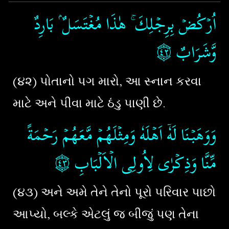
اُرۡكُضۡ بِرِجۡلِكَ​ ۚ هٰذَا مُغۡتَسَلٌ ۢ بَارِدٌ
۝٤٢
وَّشَرَابٌ‏
(૪૨) પોતાનો પગ મારો, આ સ્નાન કરવા
માટે અને પીવા માટે ઠંડુ પાણી છે.
وَوَهَبۡنَا لَهٗۤ اَهۡلَهٗ وَمِثۡلَهُمۡ مَّعَهُمۡ رَحۡمَةً
۝٤٣
‏
مِّنَّا وَذِكۡرٰى لِاُولِى الۡاَلۡبَابِ
(૪૩) અને અમે તેને તેનો પૂરો પરિવાર પાછો
આપ્યો, બલ્કે એટલું જ બીજું પણ તેના