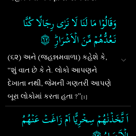
وَقَالُوۡا مَا لَنَا لَا نَرٰى رِجَالًا كُنَّا
۝٦٢
‏
نَـعُدُّهُمۡ مِّنَ الۡاَشۡرَارِؕ‏ ‏
(૬૨) અને (જહન્નમવાળા) કહેશે કે,
“શું વાત છે કે તે. લોકો આપણને
દેખાતા નથી, જેમની ગણતરી આપણે
બૂરા લોકોમાં કરતા હતા ?”
[1]
اَ تَّخَذۡنٰهُمۡ سِخۡرِيًّا اَمۡ زَاغَتۡ عَنۡهُمُ