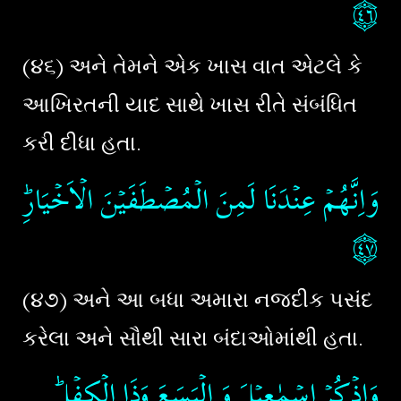
۝٤٦
(૪૬) અને તેમને એક ખાસ વાત એટલે કે
આખિરતની યાદ સાથે ખાસ રીતે સંબંધિત
કરી દીધા હતા.
وَاِنَّهُمۡ عِنۡدَنَا لَمِنَ الۡمُصۡطَفَيۡنَ الۡاَخۡيَارِؕ
۝٤٧
(૪૭) અને આ બધા અમારા નજદીક પસંદ
કરેલા અને સૌથી સારા બંદાઓમાંથી હતા.
وَاذۡكُرۡ اِسۡمٰعِيۡلَ وَ الۡيَسَعَ وَذَا الۡكِفۡلِ​ؕ