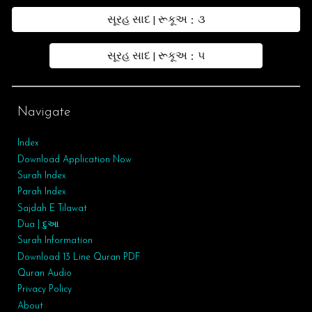
સૂરહ સાદ | રૂકૂઅ : ૩
સૂરહ સાદ | રૂકૂઅ : ૫
Navigate
Index
Download Application Now
Surah Index
Parah Index
Sajdah E Tilawat
Dua | દુઆ
Surah
Information
Download 13 Line Quran PDF
Quran Audio
Privacy Policy
About