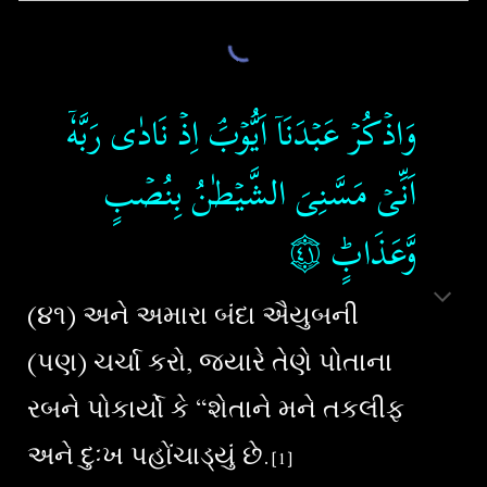
وَاذۡكُرۡ عَبۡدَنَاۤ اَيُّوۡبَۘ اِذۡ نَادٰى رَبَّهٗۤ
اَنِّىۡ مَسَّنِىَ الشَّيۡطٰنُ بِنُصۡبٍ
۝٤١
وَّعَذَابٍؕ
(૪૧) અને અમારા બંદા ઐયુબની
(પણ) ચર્ચા કરો, જ્યારે તેણે પોતાના
રબને પોકાર્યો કે “શેતાને મને તકલીફ
અને દુઃખ પહોંચાડ્યું છે.
[1]