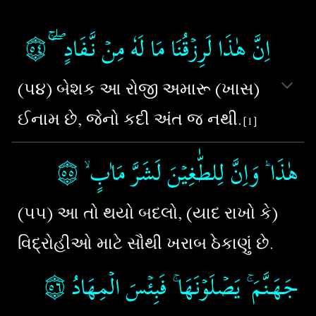
۝٥٤
‏
اِنَّ هٰذَا لَرِزۡقُنَا مَا لَهٗ مِنۡ نَّـفَادٍ ​ۖ ​ۚ‏
(૫૪) બેશક આ રોજી અમારૂ (ખાસ)
ઈનામ છે, જેનો કદી અંત જ નથી.
[1]
۝٥٥
‏
هٰذَا​ ؕ وَاِنَّ لِلطّٰغِيۡنَ لَشَرَّ مَاٰبٍ ۙ
(૫૫) આ તો થયો બદલો, (યાદ રાખો કે)
વિદ્રોહીઓ માટે સૌથી ખરાબ ઠેકાણું છે.
۝٥٦
‏
جَهَـنَّمَ​ ۚ يَصۡلَوۡنَهَا​ ۚ فَبِئۡسَ الۡمِهَادُ‏