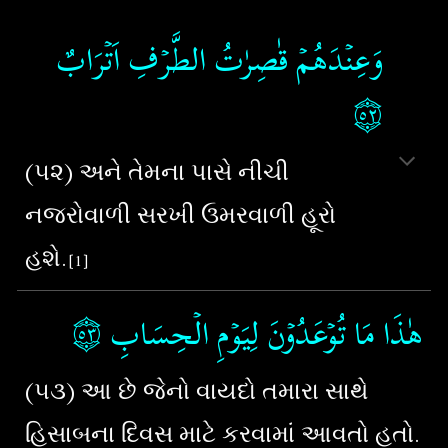
وَعِنۡدَهُمۡ قٰصِرٰتُ الطَّرۡفِ اَتۡرَابٌ
۝٥٢
(૫૨) અને તેમના પાસે નીચી
નજરોવાળી સરખી ઉમરવાળી હૂરો
હશે.
[1]
۝٥٣
هٰذَا مَا تُوۡعَدُوۡنَ لِيَوۡمِ الۡحِسَابِ‏
(૫૩) આ છે જેનો વાયદો તમારા સાથે
હિસાબના દિવસ માટે કરવામાં આવતો હતો.