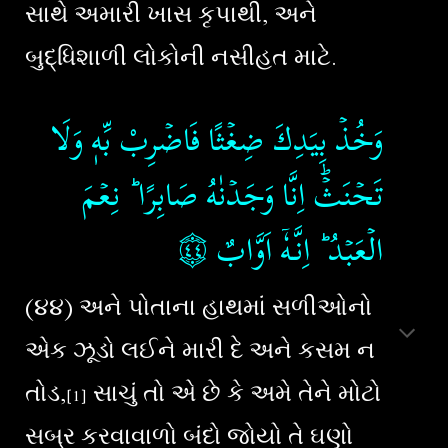
સાથે અમારી ખાસ કૃપાથી, અને
બુદ્ધિશાળી લોકોની નસીહત માટે.
وَخُذۡ بِيَدِكَ ضِغۡثًا فَاضۡرِبْ بِّهٖ وَلَا
تَحۡنَثۡ​ؕ اِنَّا وَجَدۡنٰهُ صَابِرًا​ ؕ نِعۡمَ
۝٤٤
الۡعَبۡدُ​ ؕ اِنَّـهٗۤ اَوَّابٌ‏
(૪૪) અને પોતાના હાથમાં સળીઓનો
એક ઝૂડો લઈને મારી દે અને કસમ ન
તોડ,
સાચું તો એ છે કે અમે તેને મોટો
[1]
સબ્ર કરવાવાળો બંદો જોયો તે ઘણો