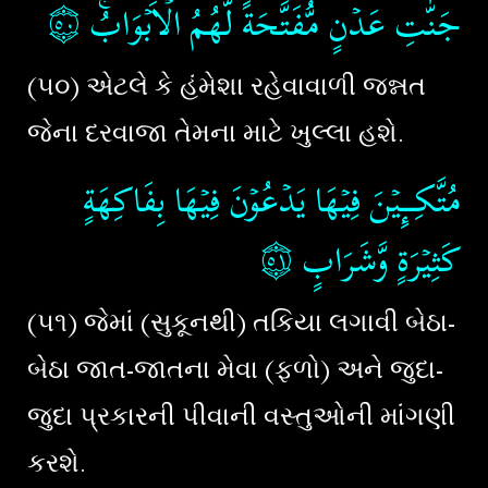
۝٥٠
جَنّٰتِ عَدۡنٍ مُّفَتَّحَةً لَّهُمُ الۡاَبۡوَابُ​ۚ‏
(૫૦) એટલે કે હંમેશા રહેવાવાળી જન્નત
જેના દરવાજા તેમના માટે ખુલ્લા હશે.
مُتَّكِـــِٕيۡنَ فِيۡهَا يَدۡعُوۡنَ فِيۡهَا بِفَاكِهَةٍ
۝٥١
كَثِيۡرَةٍ وَّشَرَابٍ
(૫૧) જેમાં (સુકૂનથી) તકિયા લગાવી બેઠા-
બેઠા જાત-જાતના મેવા (ફળો) અને જુદા-
જુદા પ્રકારની પીવાની વસ્તુઓની માંગણી
કરશે.