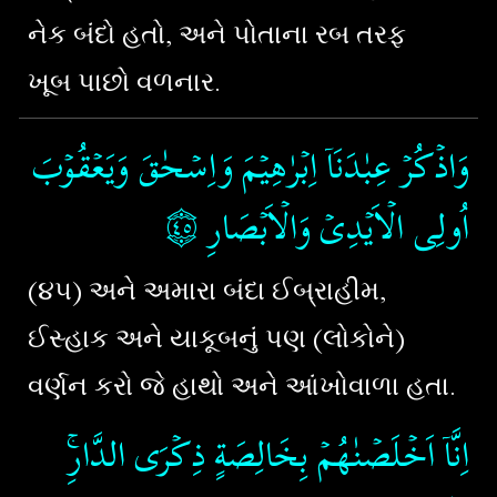
નેક બંદો હતો, અને પોતાના રબ તરફ
ખૂબ પાછો વળનાર.
وَاذۡكُرۡ عِبٰدَنَاۤ اِبۡرٰهِيۡمَ وَاِسۡحٰقَ وَيَعۡقُوۡبَ
۝٤٥
‏
اُولِى الۡاَيۡدِىۡ وَالۡاَبۡصَارِ‏
(૪૫) અને અમારા બંદા ઈબ્રાહીમ,
ઈસ્હાક અને યાકૂબનું પણ (લોકોને)
વર્ણન કરો જે હાથો અને આંખોવાળા હતા.
اِنَّاۤ اَخۡلَصۡنٰهُمۡ بِخَالِصَةٍ ذِكۡرَى الدَّارِ​ۚ‏