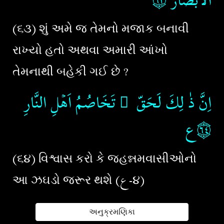
۝٦٣
الۡاَبۡصَارُ
(૬૩) શું અમે જ તેમનો મજાક બનાવી
રાખ્યો હતો અથવા અમારી આંખો
તેમનાથી બહેકી ગઈ છે ?
اِنَّ ذٰ لِكَ لَحَقّ ٌ تَخَاصُمُ اَهۡلِ النَّارِ‏
۝٦٤ع
(૬૪) વિશ્વાસ કરો કે જહન્નમવાસીઓનો
આ ઝઘડો જરૂર થશે (ع-૪)
અનુક્રમણિકા