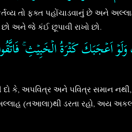
કર્તવ્ય તો ફક્ત પહોંચાડવાનું છે અને અલ્
 છો અને જે કંઈ છૂપાવી રાખો છો.
َوۡ اَعۡجَبَكَ كَثۡرَةُ الۡخَبِيۡثِ​ ۚ فَاتَّقُوا ا
 દો કે, અપવિત્ર અને પવિત્ર સમાન નથી,
અલ્લાહ (તઆલા)થી ડરતા રહો, અય અકલ