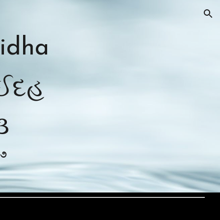
ion
'idha
ાઈદહ
૩
 ૭