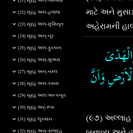
(21) સૂરહ અલ-અંબિયા
માટે અને મુસા
(22) સૂરહ અલ-હજ્જ
અહેરામની હાલ
(23) સૂરહ અલ-મુ'મિનૂન
(24) સૂરહ અન્-નૂર
(25) સૂરહ અલ-ફુરકાન
َالۡهَدۡىَ
(26) સૂરહ અસ્-શુઅરા
لۡاَرۡضِ وَاَنَّ
(27) સૂરહ અન્-નમ્લ
(28) સૂરહ અલ-કસસ
(29) સૂરહ અલ-અન્કબૂત
(30) સૂરહ અર્-રૂમ
(૯૭) અલ્લાહ 
(31) સૂરહ લૂકમાન
બનાવ્યુ અને 
(32) સૂરહ અસ્-સજદહ