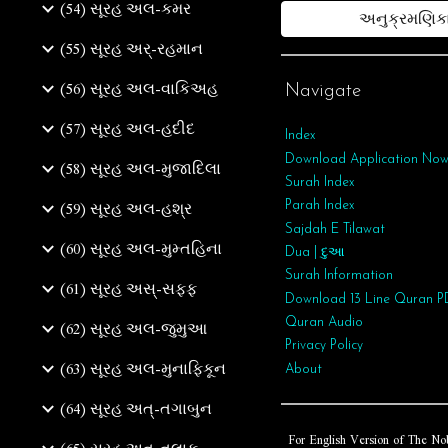
(54) સૂરહ અલ-કમર
અનુક્રમણિક
(55) સૂરહ અર્‌-રહમાન
(56) સૂરહ અલ-વાકિઅહ
Navigate
(57) સૂરહ અલ-હદીદ
Index
Download Application No
(58) સૂરહ અલ-મુજાદિલા
Surah Index
(59) સૂરહ અલ-હશ્ર
Parah Index
Sajdah E Tilawat
(60) સૂરહ અલ-મુમ્તહિના
Dua | દુઆ
Surah
Information
(61) સૂરહ અસ્-સફ્ફ
Download 13 Line Quran P
(62) સૂરહ અલ-જુમુઆ
Quran Audio
Privacy Policy
(63) સૂરહ અલ-મુનાફિકૂન
About
(64) સૂરહ અત્‌-તગાબુન
For English Version of The No