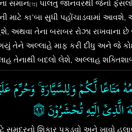
ેના સમાન
પાલતુ જાનવરથી જેનો ફેંસલો
[7
2
]
ની માટે કા’બા સુધી પહોંચાડવામાં આવશે,
હેશે, અથવા તેના બરાબર રોઝા રાખવાના છે
ગયું તેને અલ્લાહે માફ કરી દીધુ અને જે
લાહ તેનાથી બદલો લેશે, અલ્લાહ શક્તિશાળ
ٗ مَتَاعًا لَّـكُمۡ وَلِلسَّيَّارَةِ​ ۚ وَحُرِّمَ عَ
۝٩٦
‏
ّٰهَ الَّذِىۡۤ اِلَيۡهِ تُحۡشَرُوۡنَ‏
ટે સમુદ્રનો શિકાર પકડવો અને ખાવો હલા