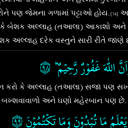
ોને પણ જેમના ગળામાં પટ્ટાઓ હોય.
આ 
[7
4
]
 કે બેશક અલ્લાહ (તઆલા) આકાશો અને ધ
ેશક અલ્લાહ દરેક વસ્તુને સારી રીતે જાણે છ
۝٩٨
‏
َّ اللّٰهَ غَفُوۡرٌ رَّحِيۡمٌ ؕ‏
ીન કરો કે અલ્લાહ (તઆલા) સજા પણ સ
બખ્શવાવાળો અને ઘણો મહેરબાન પણ છે.
۝٩٩
‏
 يَعۡلَمُ مَا تُبۡدُوۡنَ وَمَا تَكۡتُمُوۡنَ‏