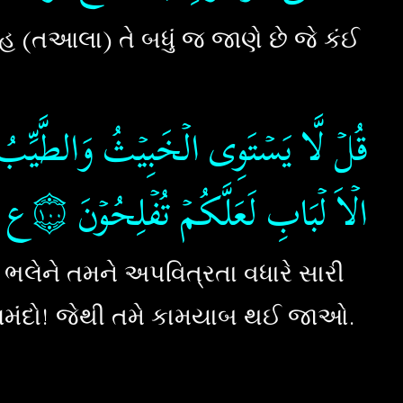
લાહ (તઆલા) તે બધું જ જાણે છે જે કંઈ
قُلۡ لَّا يَسۡتَوِى الۡخَبِيۡثُ وَالطَّيِّبُ وَل
الۡاَ لۡبَابِ لَعَلَّكُمۡ تُفۡلِحُوۡنَ‏
‏
۝١٠٠ع
 ભલેને તમને અપવિત્રતા વધારે સારી
મંદો! જેથી તમે કામયાબ થઈ જાઓ.