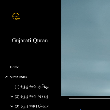
Sk
Gujarati Quran
Home
Surah Index
(1) સૂરહ અલ-ફાતિહા
(2) સૂરહ અલ-બકરહ
(3) સૂરહ આલે ઈમરાન