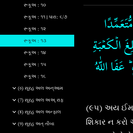
રૂકૂઅ : ૧૦
ُّتَعَمِّدًا
રૂકૂઅ : ૧૧ | પારા: ૬/૭
રૂકૂઅ : ૧૨
غَ الۡـكَعۡبَةِ
રૂકૂઅ : ૧૩
રૂકૂઅ : ૧૪
 عَفَا اللّٰهُ
રૂકૂઅ : ૧૫
રૂકૂઅ : ૧૬
(6) સૂરહ અલ અન્આમ
(7) સૂરહ અલ અઅ્.રાફ
(૯૫) અય ઈમા
(8) સૂરહ અલ અન્ફાલ
શિકાર ન કરો 
(9) સૂરહ અત્‌ તૌબા