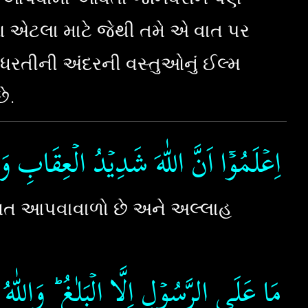
એટલા માટે જેથી તમે એ વાત પર
રતીની અંદરની વસ્તુઓનું ઈલ્મ
ે.
اِعۡلَمُوۡۤا اَنَّ اللّٰهَ شَدِيۡدُ الۡعِقَابِ وَاَن
ખત આપવાવાળો છે અને અલ્લાહ
مَا عَلَى الرَّسُوۡلِ اِلَّا الۡبَلٰغُ​ ؕ وَاللّٰهُ