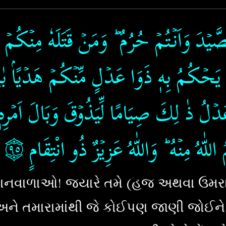
الصَّيۡدَ وَاَنۡـتُمۡ حُرُمٌ​ ؕ وَمَنۡ قَتَلَهٗ مِنۡكُمۡ م
ِ يَحۡكُمُ بِهٖ ذَوَا عَدۡلٍ مِّنۡكُمۡ هَدۡيًاۢ بٰلِ
ۡلُ ذٰ لِكَ صِيَامًا لِّيَذُوۡقَ وَبَالَ اَمۡرِهٖ​ ؕ
۝٩٥
‏
ّٰهُ مِنۡهُ​ ؕ وَاللّٰهُ عَزِيۡزٌ ذُو انْتِقَامٍ
નવાળાઓ! જ્યારે તમે (હજ અથવા ઉમરાહ
અને તમારામાંથી જે કોઈપણ જાણી જોઈને ત