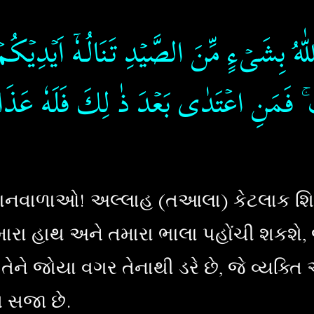
كُمُ اللّٰهُ بِشَىۡءٍ مِّنَ الصَّيۡدِ تَنَالُـهٗۤ اَيۡدِي
َيۡبِ​ ۚ فَمَنِ اعۡتَدٰى بَعۡدَ ذٰ لِكَ فَلَهٗ عَذَا
વાળાઓ! અલ્લાહ (તઆલા) કેટલાક શિકાર વ
મારા હાથ અને તમારા ભાલા પહોંચી શકશે
િ તેને જોયા વગર તેનાથી ડરે છે, જે વ્
ત સજા છે.