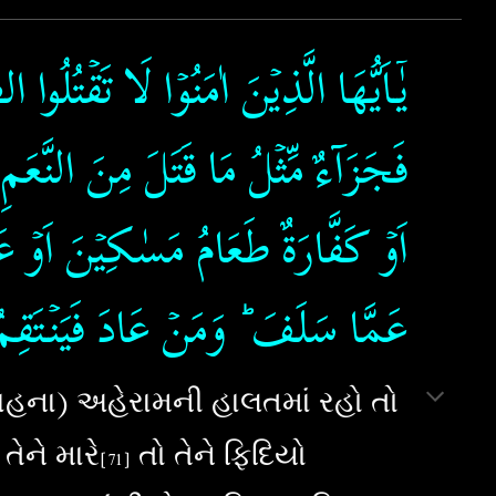
يٰۤـاَيُّهَا الَّذِيۡنَ اٰمَنُوۡا لَا تَقۡتُلُوا 
فَجَزَآءٌ مِّثۡلُ مَا قَتَلَ مِنَ النَّعَم
اَوۡ كَفَّارَةٌ طَعَامُ مَسٰكِيۡنَ اَوۡ عَد
عَمَّا سَلَفَ​ ؕ وَمَنۡ عَادَ فَيَنۡتَقِمُ الل
ના) અહેરામની હાલતમાં રહો તો
ેને મારે
તો તેને ફિદિયો
[7
1
]