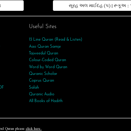
ા
સૂરહ અલ માઈદહ (૫) | રૂકૂઅ : 
Useful Sites
13 Line Quran (Read & Listen)
w
Aao Quran Samje
Tajweedul Quran
Colour-Coded Quran
Word by Word Quran
Quranic Scholar
Coprus Quran
DF
Salah
Quranic Audio
All Books of Hadith
bel Quran please
click here.