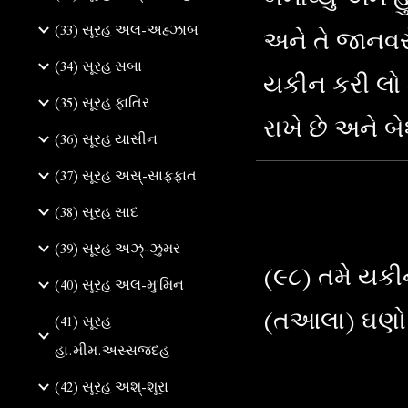
(33) સૂરહ અલ-અહ્ઝાબ
અને તે જાનવર
(34) સૂરહ સબા
યકીન કરી લો
(35) સૂરહ ફાતિર
રાખે છે અને બ
(36) સૂરહ યાસીન
(37) સૂરહ અસ્-સાફફાત
(38) સૂરહ સાદ
(39) સૂરહ અઝ્-ઝુમર
(૯૮) તમે યક
(40) સૂરહ અલ-મુ'મિન
(તઆલા) ઘણો 
(41) સૂરહ
હા.મીમ.અસ્સજદહ
(42) સૂરહ અશ્-શૂરા