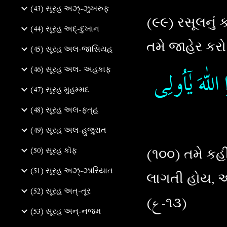
(43) સૂરહ અઝ્-ઝુખરુફ
(૯૯) રસૂલનું 
(44) સૂરહ અદ્-દુખાન
તમે જાહેર કરો
(45) સૂરહ અલ-જાસિયહ
(46) સૂરહ અલ- અહકાફ
للّٰهَ يٰۤاُولِى
(47) સૂરહ મુહમ્મદ
(48) સૂરહ અલ-ફત્‌હ
(49) સૂરહ અલ-હુજુરાત
(૧૦૦) તમે કહી
(50) સૂરહ કૉફ
(51) સૂરહ અઝ્-ઝારિયાત
લાગતી હોય, 
(52) સૂરહ અત્-તૂર
(ع-૧૩)
(53) સૂરહ અન્‌-નજ્મ