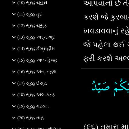
આપવાનો છે ત
(10) સૂરહ યૂનુસ
કરશે જે કુરબા
(11) સૂરહ હૂદ
(12) સૂરહ યૂસુફ
ખવડાવવાનું ર
(13) સૂરહ અર્-રઅ્દ
જે પહેલા થઈ 
(14) સૂરહ ઈબ્રાહીમ
ફરી કરશે અલ્
(15) સૂરહ અલ-હિજ્ર
(16) સૂરહ અન્-નહલ
لَيۡكُمۡ صَيۡدُ
(17) સૂરહ ઈસ્રા
(18) સૂરહ અલ-કહ્ફ
(19) સૂરહ મરયમ
(20) સૂરહ તાહા
(૯૬) તમારા મા