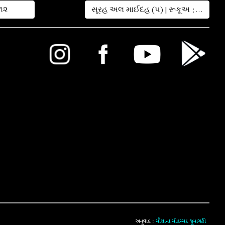
૧૨
સૂરહ અલ માઈદહ (૫) | રૂકૂઅ : ૧૪
અનુવાદ :
મૌલાના મોહમ્મદ જૂનાગઢી