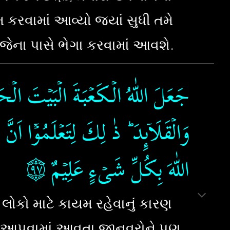
કરવામાં આવ્યો જ્યાં સુધી તમે
ેના પાસે ભેગા કરવામાં આવશે.
جَعَلَ اللّٰهُ الۡـكَعۡبَةَ الۡبَيۡتَ الۡحَ
وَالۡقَلَاۤٮِٕدَ​ ؕ ذٰ لِكَ لِتَعۡلَمُوۡۤا ا
۝٩٧
‏ ‏
اللّٰهَ بِكُلِّ شَىۡءٍ عَلِيۡمٌ‏
ોકો માટે કાયમ રહેવાનું કારણ
ની આપવામાં આવતા જાનવરોને પણ