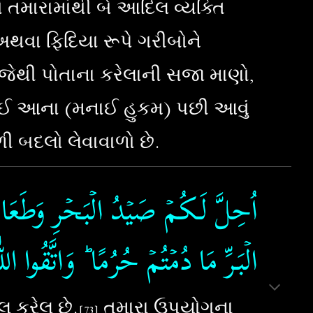
 તમારામાંથી બે આદિલ વ્યક્તિ
 અથવા ફિદિયા રૂપે ગરીબોને
 જેથી પોતાના કરેલાની સજા માણો,
 કોઈ આના (મનાઈ હુકમ) પછી આવું
ી બદલો લેવાવાળો છે.
اُحِلَّ لَـكُمۡ صَيۡدُ الۡبَحۡرِ وَطَعَامُه
الۡبَـرِّ مَا دُمۡتُمۡ حُرُمًا​ ؕ وَاتَّقُوا الل
લ કરેલ છે.
તમારા ઉપયોગના
[7
3
]