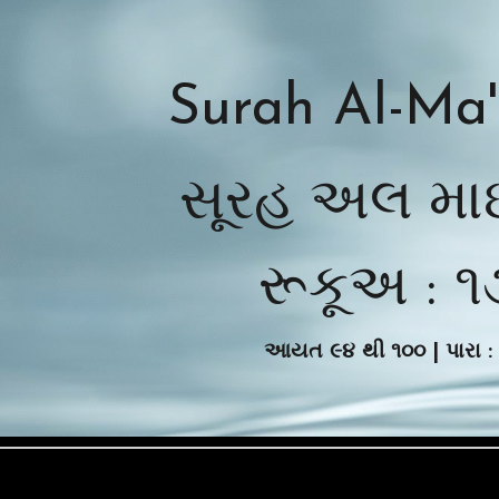
ip to main content
Skip to navigat
Surah Al-Ma
સૂરહ અલ મ
રૂકૂ
અ : ૧
આયત
૯૪
થી
૧૦૦
| પારા :