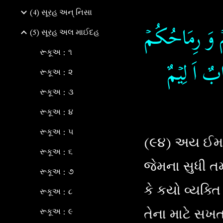
(4) સૂરહ અન્ નિસા
ۡكُمۡ وَ رِمَاحُكُمۡ
(5) સૂરહ અલ માઈદહ
રૂકૂઅ : ૧
بٌ اَ لِيۡمٌ‏
રૂકૂઅ : ૨
રૂકૂઅ : ૩
રૂકૂઅ : ૪
રૂકૂઅ : ૫
(૯૪) અય ઈમાન
રૂકૂઅ : ૬
જેમના સુધી ત
રૂકૂઅ : ૭
કે કયો વ્યક્ત
રૂકૂઅ : ૮
તેના માટે સખ
રૂકૂઅ : ૯