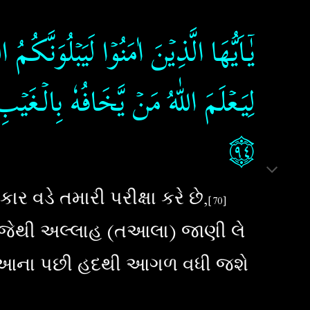
يٰۤـاَيُّهَا الَّذِيۡنَ اٰمَنُوۡا لَيَبۡلُوَنَّ
لِيَـعۡلَمَ اللّٰهُ مَنۡ يَّخَافُهٗ بِالۡـغ
۝٩٤
ડે તમારી પરીક્ષા કરે છે,
[
70
]
, જેથી અલ્લાહ (તઆલા) જાણી લે
યક્તિ આના પછી હદથી આગળ વધી જશે