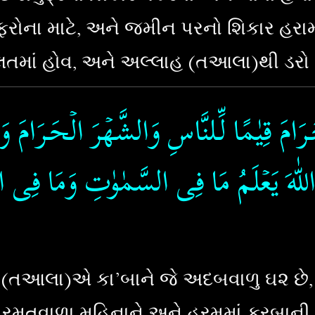
ફરોના માટે, અને જમીન પરનો શિકાર હરામ 
તમાં હોવ, અને અલ્લાહ (તઆલા)થી ડરો જ
ـرَامَ قِيٰمًا لِّـلنَّاسِ وَالشَّهۡرَ الۡحَـرَامَ و
َنَّ اللّٰهَ يَعۡلَمُ مَا فِى السَّمٰوٰتِ وَمَا فِى ا
(તઆલા)એ કા’બાને જે અદબવાળુ ઘ૨ છે, લ
હુરમતવાળા મહિનાને અને હરમમાં કુરબા