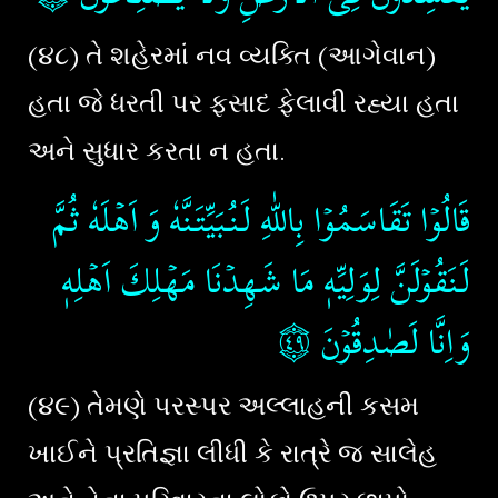
(૪૮) તે શહેરમાં નવ વ્યક્તિ (આગેવાન)
હતા જે ધરતી પર ફસાદ ફેલાવી રહ્યા હતા
અને સુધાર કરતા ન હતા.
قَالُوۡا تَقَاسَمُوۡا بِاللّٰهِ لَـنُبَيِّتَـنَّهٗ وَ اَهۡلَهٗ ثُمَّ
لَـنَقُوۡلَنَّ لِوَلِيِّهٖ مَا شَهِدۡنَا مَهۡلِكَ اَهۡلِهٖ
۝٤٩
وَاِنَّا لَصٰدِقُوۡنَ‏
(૪૯) તેમણે પરસ્પર અલ્લાહની કસમ
ખાઈને પ્રતિજ્ઞા લીધી કે રાત્રે જ સાલેહ