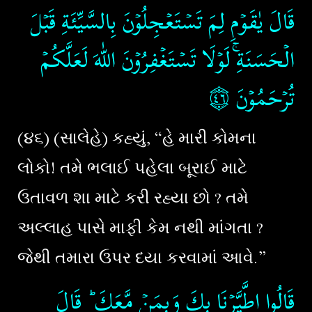
قَالَ يٰقَوۡمِ لِمَ تَسۡتَعۡجِلُوۡنَ بِالسَّيِّئَةِ قَبۡلَ
الۡحَسَنَةِ​​ۚ لَوۡلَا تَسۡتَغۡفِرُوۡنَ اللّٰهَ لَعَلَّكُمۡ
۝٤٦
تُرۡحَمُوۡنَ‏
(૪૬) (સાલેહે) કહ્યું, “હે મારી કોમના
લોકો! તમે ભલાઈ પહેલા બૂરાઈ માટે
ઉતાવળ શા માટે કરી રહ્યા છો ? તમે
અલ્લાહ પાસે માફી કેમ નથી માંગતા ?
જેથી તમારા ઉપર દયા કરવામાં આવે.”
قَالُوا اطَّيَّرۡنَا بِكَ وَبِمَنۡ مَّعَكَ​ ؕ قَالَ