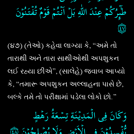
طٰٓٮِٕرُكُمۡ عِنۡدَ اللّٰهِ​ بَلۡ اَنۡـتُمۡ قَوۡمٌ تُفۡتَـنُوۡنَ
۝٤٧
(૪૭) (તેઓ) કહેવા લાગ્યા કે, “અમે તો
તારાથી અને તારા સાથીઓથી અપશુકન
લઈ રહ્યા છીએ”, (સાલેહે) જવાબ આપ્યો
કે, “તમારૂ અપશુકન અલ્લાહના પાસે છે,
બલ્કે તમે તો પરીક્ષામાં પડેલા લોકો છો.”
وَكَانَ فِى الۡمَدِيۡنَةِ تِسۡعَةُ رَهۡطٍ
۝٤٨
يُّفۡسِدُوۡنَ فِى الۡاَرۡضِ وَلَا يُصۡلِحُوۡنَ‏