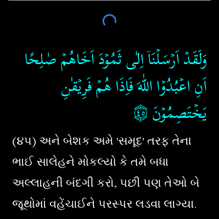
وَلَقَدۡ اَرۡسَلۡنَاۤ اِلٰى ثَمُوۡدَ اَخَاهُمۡ صٰلِحًا
اَنِ اعۡبُدُوۡا اللّٰهَ فَاِذَا هُمۡ فَرِيۡقٰنِ
۝٤٥
يَخۡتَصِمُوۡنَ
(૪૫) અને બેશક અમે 'સમૂદ' તરફ તેના
ભાઈ સાલેહને મોકલ્યો કે તમે બધા
અલ્લાહની બંદગી કરો, પછી પણ તેઓ બે
જૂથોમાં વહેંચાઈને પરસ્પર લડવા લાગ્યા.