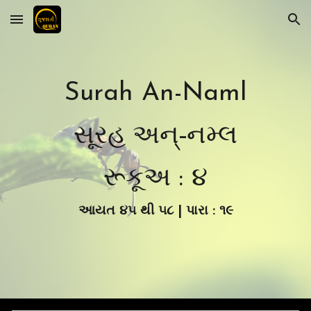
Skip to main content
Skip to navigation
Surah An-Naml
સૂરહ અન્-નમ્લ
રૂકૂ
અ :
૪
આયત
૪૫
થી
૫૮
| પારા : ૧
૯