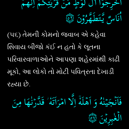
اَخۡرِجُوۡۤا اٰلَ لُوۡطٍ مِّنۡ قَرۡيَتِكُمۡ​ۚ اِنَّهُمۡ
۝٥٦
اُنَاسٌ يَّتَطَهَّرُوۡنَ
(૫૬) તેમની કોમનો જવાબ એ કહેવા
સિવાય બીજો કંઈ ન હતો કે લૂતના
પરિવારવાળાઓને આપણા શહેરમાંથી કાઢી
મૂકો, આ લોકો તો મોટી પવિત્રતા દેખાડી
રહ્યા છે.
فَاَنۡجَيۡنٰهُ وَ اَهۡلَهٗۤ اِلَّا امۡرَاَتَهٗ ؗ قَدَّرۡنٰهَا مِنَ
۝٥٧
الۡغٰبِرِيۡنَ