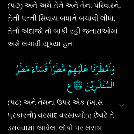
(૫૭) અને અમે તેને અને તેના પરિવારને,
તેની પત્ની સિવાય બધાને બચાવી લીધા,
તેનો અંદાજો તો બાકી રહી જનારાઓમાં
અમે લગાવી ચૂક્યા હતા.
وَاَمۡطَرۡنَا عَلَيۡهِمۡ مَّطَرًا​ۚ فَسَآءَ مَطَرُ
الۡمُنۡذَرِيۡنَ‏
۝٥٨ع
(૫૮) અને તેમના ઉપર એક (ખાસ
પ્રકારનો) વરસાદ વરસાવ્યો
છેવટે તે
[1]
ડરાવવામાં આવેલા લોકો પર ખરાબ