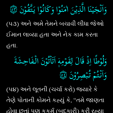
۝٥٣
‏
وَاَنۡجَيۡنَا الَّذِيۡنَ اٰمَنُوۡا وَكَانُوۡا يَتَّقُوۡنَ
(૫૩) અને અમે તેમને બચાવી લીધા જેઓ
ઈમાન લાવ્યા હતા અને નેક કામ કરતા
હતા.
وَلُوۡطًا اِذۡ قَالَ لِقَوۡمِهٖۤ اَتَاۡتُوۡنَ الۡـفَاحِشَةَ
۝٥٤
وَاَنۡـتُمۡ تُبۡصِرُوۡنَ‏
(૫૪) અને લૂતની (ચર્ચા કરો) જ્યારે કે
તેણે પોતાની કોમને કહ્યું કે, “તમે જાણતા
હોવા છતાં પણ કુકર્મ (બદકારી) કરી રહ્યા