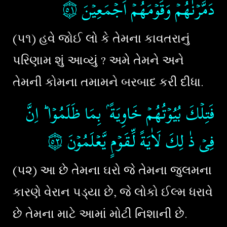
۝٥١
دَمَّرۡنٰهُمۡ وَقَوۡمَهُمۡ اَجۡمَعِيۡنَ‏
(૫૧) હવે જોઈ લો કે તેમના કાવતરાનું
પરિણામ શું આવ્યું ? અમે તેમને અને
તેમની કોમના તમામને બરબાદ કરી દીધા.
فَتِلۡكَ بُيُوۡتُهُمۡ خَاوِيَةً ۢ بِمَا ظَلَمُوۡا​ ؕ اِنَّ
۝٥٢
فِىۡ ذٰ لِكَ لَاٰيَةً لِّـقَوۡمٍ يَّعۡلَمُوۡنَ‏
(૫૨) આ છે તેમના ઘરો જે તેમના જુલમના
કારણે વેરાન પડ્યા છે, જે લોકો ઈલ્મ ધરાવે
છે તેમના માટે આમાં મોટી નિશાની છે.