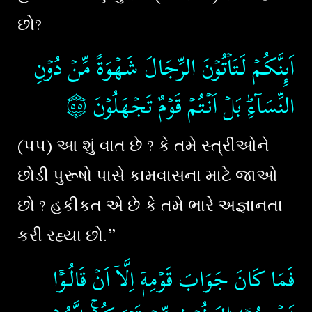
છો?
اَٮِٕنَّكُمۡ لَـتَاۡتُوۡنَ الرِّجَالَ شَهۡوَةً مِّنۡ دُوۡنِ
۝٥٥
النِّسَآءِ​ؕ بَلۡ اَنۡـتُمۡ قَوۡمٌ تَجۡهَلُوۡنَ
(૫૫) આ શું વાત છે ? કે તમે સ્ત્રીઓને
છોડી પુરૂષો પાસે કામવાસના માટે જાઓ
છો ? હકીકત એ છે કે તમે ભારે અજ્ઞાનતા
કરી રહ્યા છો.”
فَمَا كَانَ جَوَابَ قَوۡمِهٖۤ اِلَّاۤ اَنۡ قَالُـوۡۤا