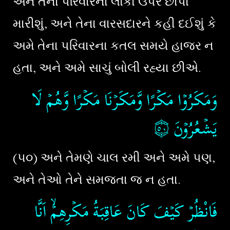
અને તેના પરિવારના લોકો ઉપર છાપો
મારીશું, અને તેના વારસદારને કહી દઈશું કે
અમે તેના પરિવારના કતલ સમયે હાજર ન
હતા, અને અમે સાચું બોલી રહ્યા છીએ.
وَمَكَرُوۡا مَكۡرًا وَّمَكَرۡنَا مَكۡرًا وَّهُمۡ لَا
۝٥٠
‏
يَشۡعُرُوۡنَ
(૫૦) અને તેમણે ચાલ રમી અને અમે પણ,
અને તેઓ તેને સમજતા જ ન હતા.
فَانْظُرۡ كَيۡفَ كَانَ عَاقِبَةُ مَكۡرِهِمۡۙ اَنَّا