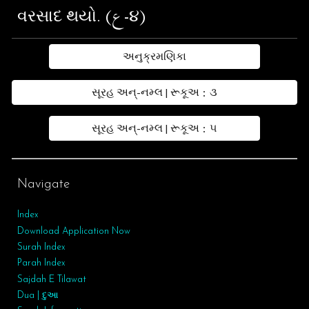
વરસાદ થયો. (ع-૪)
અનુક્રમણિકા
સૂરહ અન્-નમ્લ | રૂકૂઅ : ૩
સૂરહ અન્-નમ્લ | રૂકૂઅ : ૫
Navigate
Index
Download Application Now
Surah Index
Parah Index
Sajdah E Tilawat
Dua | દુઆ