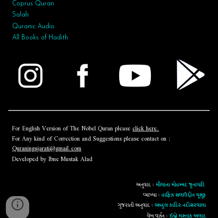
Coprus Quran
Salah
Quranic Audio
All Books of Hadith
For English Version of The Nobel Quran please
click here.
For Any kind of Correction and Suggestions please contact on :
Quraningujarati@gmail.com
Developed by Ibne Mustak Alad
અનુવાદ :
મૌલાના મોહમ્મદ જૂનાગઢી
વ્યાખ્યા :
હાફિઝ સલાઉદ્દીન યૂસુફ
ગુજરાતી અનુવાદ :
અબ્દુલ કાદિર નદીસરવાલા
વેબ વર્ઝન :
ઈબ્ને મુસ્તાક અલાદ