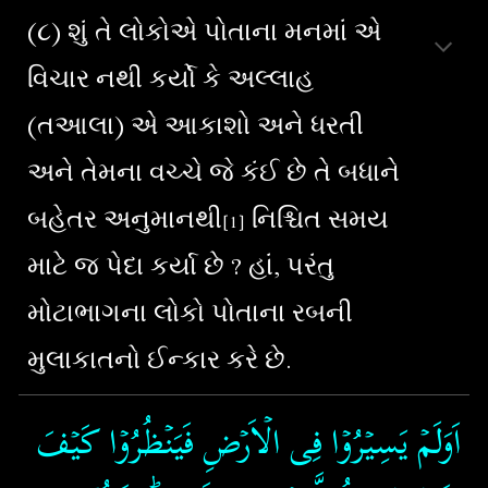
(૮) શું તે લોકોએ પોતાના મનમાં એ
વિચાર નથી કર્યો કે અલ્લાહ
(તઆલા) એ આકાશો અને ધરતી
અને તેમના વચ્ચે જે કંઈ છે તે બધાને
બહેતર અનુમાનથી
નિશ્ચિત સમય
[1]
માટે જ પેદા કર્યા છે ? હાં, પરંતુ
મોટાભાગના લોકો પોતાના રબની
મુલાકાતનો ઈન્કાર કરે છે.
اَوَلَمۡ يَسِيۡرُوۡا فِى الۡاَرۡضِ فَيَنۡظُرُوۡا كَيۡفَ