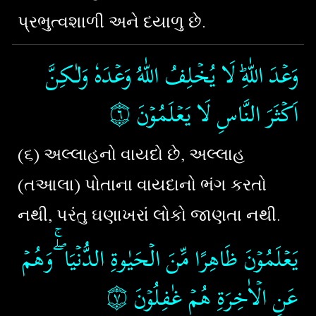
પ્રભુત્વશાળી અને દયાળુ છે.
وَعۡدَ اللّٰهِ​ؕ لَا يُخۡلِفُ اللّٰهُ وَعۡدَهٗ وَلٰـكِنَّ
۝٦
اَكۡثَرَ النَّاسِ لَا يَعۡلَمُوۡنَ‏
(૬) અલ્લાહનો વાયદો છે, અલ્લાહ
(તઆલા) પોતાના વાયદાનો ભંગ કરતો
નથી, પરંતુ ઘણાખરાં લોકો જાણતા નથી.
يَعۡلَمُوۡنَ ظَاهِرًا مِّنَ الۡحَيٰوةِ الدُّنۡيَا ​ۖۚ وَهُمۡ
۝٧
عَنِ الۡاٰخِرَةِ هُمۡ غٰفِلُوۡنَ‏