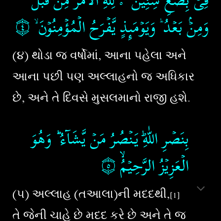
٥
۝٤
وَمِنۡۢ بَعۡدُ ؕ وَيَوۡمَٮِٕذٍ يَّفۡرَحُ الۡمُؤۡمِنُوۡنَ ۙ‏
(૪) થોડા જ વર્ષોમાં, આના પહેલા અને
આના પછી પણ અલ્લાહનો જ અધિકાર
છે, અને તે દિવસે મુસલમાનો રાજી હશે.
بِنَصۡرِ اللّٰهِ​ؕ يَنۡصُرُ مَنۡ يَّشَآءُ ؕ وَهُوَ
۝٥
‏‏‏
الۡعَزِيۡزُ الرَّحِيۡمُۙ‏
(૫) અલ્લાહ (તઆલા)ની મદદથી,
[1]
તે જેની ચાહે છે મદદ કરે છે અને તે જ