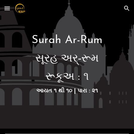
Skip to main content
Skip to navigation
Surah Ar-Rum
સૂરહ અર્-રૂમ
રૂકૂ
અ :
૧
આયત
૧
થી
૧૦
| પારા :
૨૧