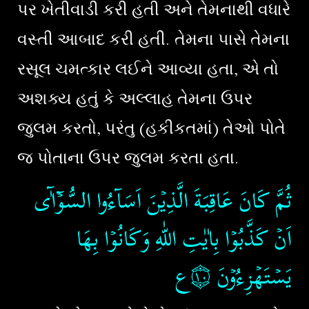
પર ખેતીવાડી કરી હતી અને તેમનાથી વધારે
વસ્તી આબાદ કરી હતી. તેમના પાસે તેમના
રસૂલ ચમત્કાર લઈને આવ્યા હતા, એ તો
અશક્ય હતું કે અલ્લાહ તેમના ઉપર
જુલમ કરતો, પરંતુ (હકીકતમાં) તેઓ પોતે
જ પોતાના ઉપર જુલમ કરતા હતા.
ثُمَّ كَانَ عَاقِبَةَ الَّذِيۡنَ اَسَآءُوا السُّوۡٓآٰى
اَنۡ كَذَّبُوۡا بِاٰيٰتِ اللّٰهِ وَكَانُوۡا بِهَا
يَسۡتَهۡزِءُوۡنَ‏
۝١٠ع