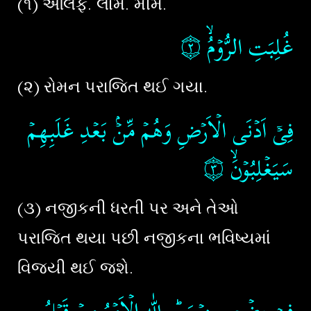
(૧) અલિફ. લામ. મીમ.
۝٢
غُلِبَتِ الرُّوۡمُۙ‏
(૨) રોમન પરાજિત થઈ ગયા.
فِىۡۤ اَدۡنَى الۡاَرۡضِ وَهُمۡ مِّنۡۢ بَعۡدِ غَلَبِهِمۡ
۝٣
سَيَغۡلِبُوۡنَۙ‏
(૩) નજીકની ધરતી પર અને તેઓ
પરાજિત થયા પછી નજીકના ભવિષ્યમાં
વિજયી થઈ જશે.
فِىۡ بِضۡعِ سِنِيۡنَ ؕ
لِلّٰهِ الۡاَمۡرُ مِنۡ قَبۡلُ