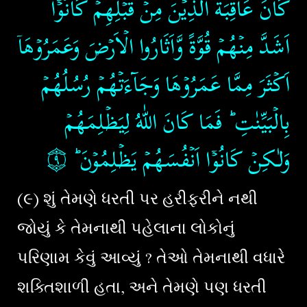
كَانَ عَاقِبَةُ الَّذِيۡنَ مِنۡ قَبۡلِهِمۡ​ؕ كَانُوۡۤا
اَشَدَّ مِنۡهُمۡ قُوَّةً وَّاَثَارُوا الۡاَرۡضَ وَعَمَرُوۡهَاۤ
اَكۡثَرَ مِمَّا عَمَرُوۡهَا وَجَآءَتۡهُمۡ رُسُلُهُمۡ
بِالۡبَيِّنٰتِ​ ؕ فَمَا كَانَ اللّٰهُ لِيَظۡلِمَهُمۡ
۝٩
‏
وَلٰـكِنۡ كَانُوۡۤا اَنۡفُسَهُمۡ يَظۡلِمُوۡنَ ؕ
(૯) શું તેમણે ધરતી પર હરીફરીને નથી
જોયું કે તેમનાથી પહેલાના લોકોનું
પરિણામ કેવું આવ્યું ? તેઓ તેમનાથી વધારે
શક્તિશાળી હતા, અને તેમણે પણ ધરતી