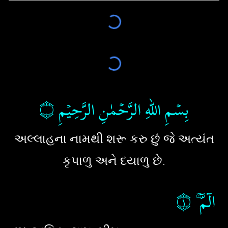
۝
بِسۡمِ اللهِ الرَّحۡمٰنِ الرَّحِيۡمِ
અલ્લાહના નામથી શરૂ કરુ છું જે અત્યંત
કૃપાળુ અને દયાળુ છે.
۝١
‏‏‏
الٓمّٓ ۚ‏