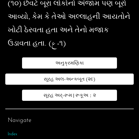
(૧૦) છેવટે બૂરા લોકોનો અંજામ પણ બૂરો
આવ્યો, કેમ કે તેઓ અલ્લાહની આયતોને
ખોટી ઠેરવતા હતા અને તેનો મજાક
ઉડાવતા હતા. (ع-૧)
અનુક્રમણિકા
સૂરહ અલ-અન્કબૂત (૨૯)
સૂરહ અર્-રૂમ | રૂકૂઅ : ૨
Navigate
Index