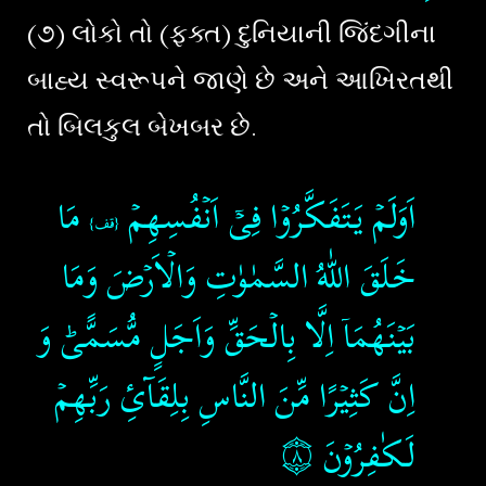
(૭) લોકો તો (ફક્ત) દુનિયાની જિંદગીના
બાહ્ય સ્વરૂપને જાણે છે અને આખિરતથી
તો બિલકુલ બેખબર છે.
اَوَلَمۡ يَتَفَكَّرُوۡا فِىۡۤ اَنۡفُسِهِمۡ
مَا
{قف}
خَلَقَ اللّٰهُ السَّمٰوٰتِ وَالۡاَرۡضَ وَمَا
بَيۡنَهُمَاۤ اِلَّا بِالۡحَقِّ وَاَجَلٍ مُّسَمًّى​ؕ وَ
اِنَّ كَثِيۡرًا مِّنَ النَّاسِ بِلِقَآئِ رَبِّهِمۡ
۝٨
لَـكٰفِرُوۡنَ‏