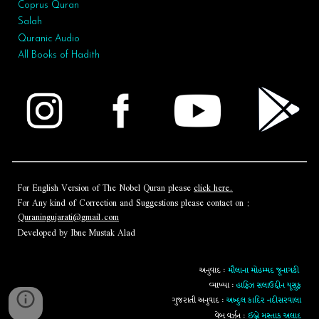
Coprus Quran
Salah
Quranic Audio
All Books of Hadith
For English Version of The Nobel Quran please
click here.
For Any kind of Correction and Suggestions please contact on :
Quraningujarati@gmail.com
Developed by Ibne Mustak Alad
અનુવાદ :
મૌલાના મોહમ્મદ જૂનાગઢી
વ્યાખ્યા :
હાફિઝ સલાઉદ્દીન યૂસુફ
ગુજરાતી અનુવાદ :
અબ્દુલ કાદિર નદીસરવાલા
વેબ વર્ઝન :
ઈબ્ને મુસ્તાક અલાદ