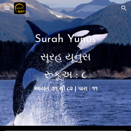
Skip to main content
Skip to navigation
Surah Yunus
સૂરહ યૂનુસ
રૂકૂ
અ :
૮
આયત
૭૧
થી
૮૨
| પારા : ૧૧