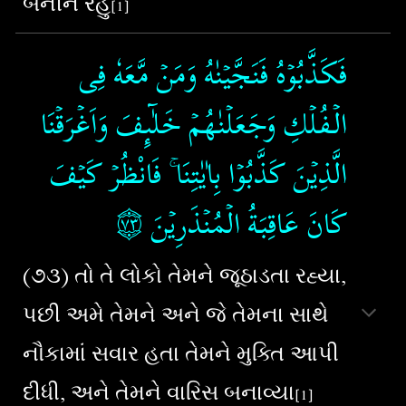
બનીને રહું
[1]
فَكَذَّبُوۡهُ فَنَجَّيۡنٰهُ وَمَنۡ مَّعَهٗ فِى
الۡـفُلۡكِ وَجَعَلۡنٰهُمۡ خَلٰٓٮِٕفَ وَاَغۡرَقۡنَا
الَّذِيۡنَ كَذَّبُوۡا بِاٰيٰتِنَا​ ۚ فَانْظُرۡ كَيۡفَ
۝٧٣
كَانَ عَاقِبَةُ الۡمُنۡذَرِيۡنَ‏
(૭૩) તો તે લોકો તેમને જૂઠાડતા રહ્યા,
પછી અમે તેમને અને જે તેમના સાથે
નૌકામાં સવાર હતા તેમને મુક્તિ આપી
દીધી, અને તેમને વારિસ બનાવ્યા
[1]