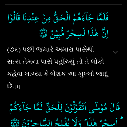
فَلَمَّا جَآءَهُمُ الۡحَـقُّ مِنۡ عِنۡدِنَا قَالُوۡۤا
۝٧٦
‏‏‏
اِنَّ هٰذَا لَسِحۡرٌ مُّبِيۡنٌ‏
(૭૬) પછી જ્યારે અમારા પાસેથી
સત્ય તેમના પાસે પહોંચ્યું તો તે લોકો
કહેવા લાગ્યા કે બેશક આ ખુલ્લો જાદૂ
છે.
[1]
قَالَ مُوۡسٰٓى اَتَقُوۡلُوۡنَ لِلۡحَقِّ لَمَّا جَآءَكُمۡ​
۝٧٧
ؕ اَسِحۡرٌ هٰذَا ؕ وَلَا يُفۡلِحُ السَّاحِرُوۡنَ‏