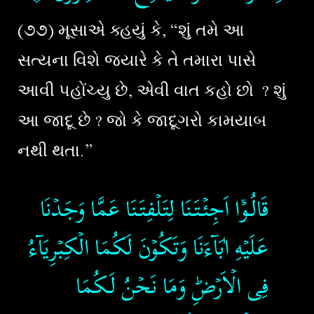
(૭૭) મૂસાએ ક્હયું કે, “શું તમે આ
સત્યના વિશે જ્યારે કે તે તમારા પાસે
આવી પહોંચ્યુ છે, એવી વાત કહો છો ? શું
આ જાદૂ છે ? જો કે જાદૂગરો કામયાબ
નથી થતા.”
قَالُـوۡۤا اَجِئۡتَـنَا لِتَلۡفِتَـنَا عَمَّا وَجَدۡنَا
عَلَيۡهِ اٰبَآءَنَا وَتَكُوۡنَ لَكُمَا الۡكِبۡرِيَآءُ
فِى الۡاَرۡضِؕ وَمَا نَحۡنُ لَـكُمَا