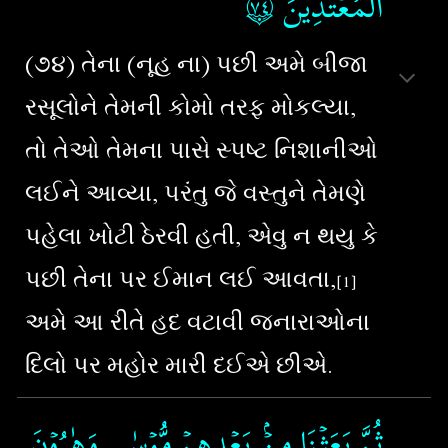
۝٧٤
‏
الۡمُعۡتَدِيۡنَ‏
(૭૪) તેના (નૂહ ના) પછી અમે બીજા
રસૂલોને તેમની કોમો તરફ મોકલ્યા,
તો તેઓ તેમના પાસે સ્પષ્ટ નિશાનીઓ
લઈને આવ્યા, પરંતુ જે વસ્તુને તેમણે
પહેલા ખોટી ઠેરવી હતી, એવુ ન થયુ કે
પછી તેના પર ઈમાન લઈ આવતા,
[1]
અમે આ રીતે હદ વટાવી જનારાઓના
દિલો પર મહોર મારી દઈએ છીએ.
ثُمَّ بَعَثۡنَا مِنۡۢ بَعۡدِهِمۡ مُّوۡسٰى وَهٰرُوۡنَ