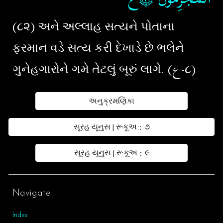
(૮૨) અને અલ્લાહ સત્યને પોતાના
ફરમાન વડે સત્ય કરી દેખાડે છે ભલેને
ગુનેહગારોને ગમે તેટલું બૂરું લાગે. (ع-૮)
અનુક્રમણિકા
સૂરહ યૂનુસ | રૂકૂઅ : ૭
સૂરહ યૂનુસ | રૂકૂઅ : ૯
Navigate
Index