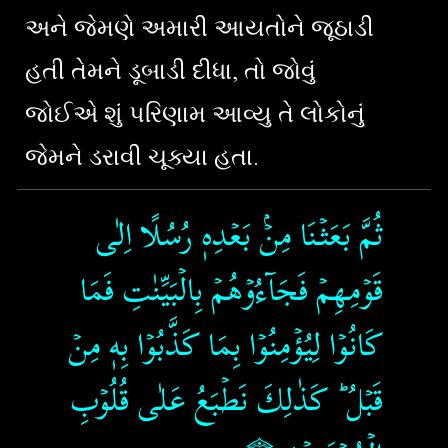
અને જેમણે અમારી આયતોને જૂઠાડી
હતી તેમને ડૂબાડી દીધા, તો જોવું
જોઈએ શું પરિણામ આવ્યુ તે લોકોનું
જેમને ડરાવી ચૂક્યા હતા.
ثُمَّ بَعَثۡنَا مِنۡۢ بَعۡدِهٖ رُسُلًا اِلٰى
قَوۡمِهِمۡ فَجَآءُوۡهُمۡ بِالۡبَيِّنٰتِ فَمَا
كَانُوۡا لِيُؤۡمِنُوۡا بِمَا كَذَّبُوۡا بِهٖ مِنۡ
قَبۡلُ​ ؕ كَذٰلِكَ نَطۡبَعُ عَلٰى قُلُوۡبِ