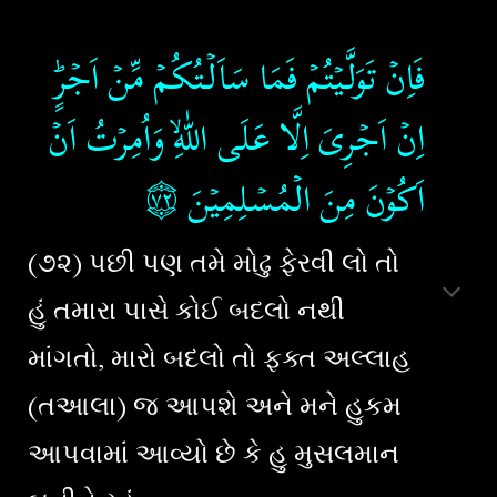
فَاِنۡ تَوَلَّـيۡتُمۡ فَمَا سَاَلۡـتُكُمۡ مِّنۡ اَجۡرٍ​ؕ
اِنۡ اَجۡرِىَ اِلَّا عَلَى اللّٰهِ​ۙ وَاُمِرۡتُ اَنۡ
۝٧٢
‏‏
اَكُوۡنَ مِنَ الۡمُسۡلِمِيۡنَ‏
(૭૨) પછી પણ તમે મોઢુ ફેરવી લો તો
હું તમારા પાસે કોઈ બદલો નથી
માંગતો, મારો બદલો તો ફક્ત અલ્લાહ
(તઆલા) જ આપશે અને મને હુકમ
આપવામાં આવ્યો છે કે હુ મુસલમાન