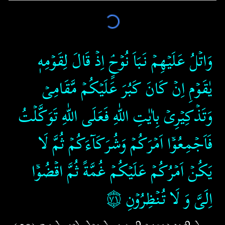
وَاتۡلُ عَلَيۡهِمۡ نَبَاَ نُوۡحٍ​ۘ اِذۡ قَالَ لِقَوۡمِهٖ
يٰقَوۡمِ اِنۡ كَانَ كَبُرَ عَلَيۡكُمۡ مَّقَامِىۡ
وَتَذۡكِيۡرِىۡ بِاٰيٰتِ اللّٰهِ فَعَلَى اللّٰهِ تَوَكَّلۡتُ
فَاَجۡمِعُوۡۤا اَمۡرَكُمۡ وَشُرَكَآءَكُمۡ ثُمَّ لَا
يَكُنۡ اَمۡرُكُمۡ عَلَيۡكُمۡ غُمَّةً ثُمَّ اقۡضُوۡۤا
۝٧١
‏‏
اِلَىَّ وَ لَا تُنۡظِرُوۡنِ‏