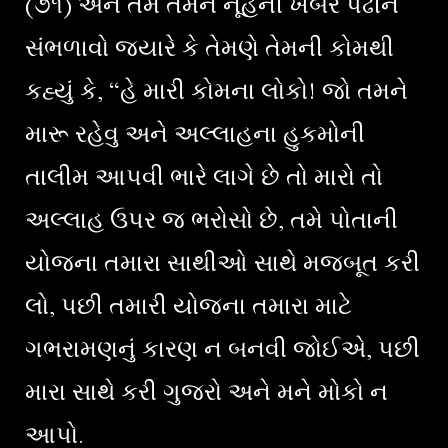
(૭૧) અને તમે તેમને નૂહની ખબર પઢીને
સંભળાવો જ્યારે કે તેમણે તેમની કોમથી
કહ્યું કે, “હે મારી કોમના લોકો! જો તમને
મારૂ રહેવુ અને અલ્લાહના હુકમોની
તાલીમ આપવી ભારે લાગે છે તો મારો તો
અલ્લાહ ઉપર જ ભરોસો છે, તમે પોતાની
યોજના તમારા સાથીઓ સાથે મજબૂત કરી
લો, પછી તમારી યોજના તમારા માટે
ગભરામણનું કારણ ન બનવી જોઈએ, પછી
મારા સાથે કરી ગુજરો અને મને મોકો ન
આપો.