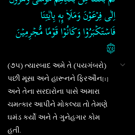
اِلٰى فِرۡعَوۡنَ وَمَلَاِ۫ ٮِٕهٖ بِاٰيٰتِنَا
فَاسۡتَكۡبَرُوۡا وَكَانُوۡا قَوۡمًا مُّجۡرِمِيۡنَ‏
۝٧٥
(૭૫) ત્યારબાદ અમે તે (પયગંબરો)
પછી મૂસા અને હારૂનને ફિરઔન
[1]
અને તેના સરદારોના પાસે અમારા
ચમત્કાર આપીને મોકલ્યા તો તેમણે
ઘમંડ કર્યો અને તે ગુનેહગાર કોમ
હતી.