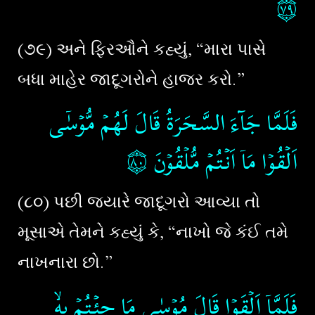
۝٧٩
(૭૯) અને ફિરઔને કહ્યું, “મારા પાસે
બધા માહેર જાદૂગરોને હાજર કરો.”
فَلَمَّا جَآءَ السَّحَرَةُ قَالَ لَهُمۡ مُّوۡسٰۤى
۝٨٠
‏‏
اَلۡقُوۡا مَاۤ اَنۡتُمۡ مُّلۡقُوۡنَ‏
(૮૦) પછી જયારે જાદૂગરો આવ્યા તો
મૂસાએ તેમને કહ્યું કે, “નાખો જે કંઈ તમે
નાખનારા છો.”
فَلَمَّاۤ اَلۡقَوۡا قَالَ مُوۡسٰى مَا جِئۡتُمۡ بِهِۙ