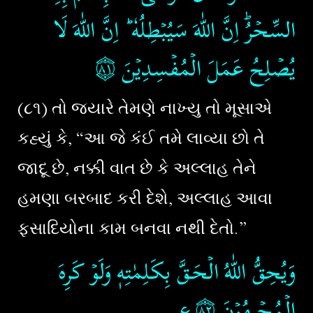
السِّحۡرُ​ؕ اِنَّ اللّٰهَ سَيُبۡطِلُهٗ ؕ اِنَّ اللّٰهَ لَا
۝٨١
‏‏
يُصۡلِحُ عَمَلَ الۡمُفۡسِدِيۡنَ‏
(૮૧) તો જ્યારે તેમણે નાખ્યુ તો મૂસાએ
કહ્યું કે, “આ જે કંઈ તમે લાવ્યા છો તે
જાદૂ છે, નક્કી વાત છે કે અલ્લાહ તેને
હમણા બરબાદ કરી દેશે, અલ્લાહ આવા
ફસાદિયોના કામ બનવા નથી દેતો.”
وَيُحِقُّ اللّٰهُ الۡحَـقَّ بِكَلِمٰتِهٖ وَلَوۡ كَرِهَ
الۡمُجۡرِمُوۡنَ‏
‏‏
۝٨٢ع