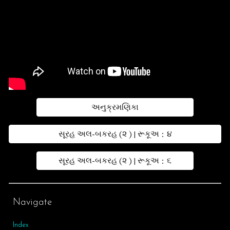
અનુક્રમણિકા
સૂરહ અલ-બકરહ (૨ ) | રૂકૂઅ : ૪
સૂરહ અલ-બકરહ (૨ ) | રૂકૂઅ : ૬
Navigate
Index