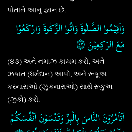
પોતાને આનુ જ્ઞાન છે.
وَاَقِيۡمُوا الصَّلٰوةَ وَاٰتُوا الزَّكٰوةَ وَارۡكَعُوۡا
۝٤
مَعَ الرّٰكِعِيۡنَ‏
(૪
૩
)
અને નમાઝ કાયમ કરો, અને
ઝકાત (ધર્મદાન) આપો, અને રૂકૂઅ
કરનારાઓ (ઝુકનારાઓ) સાથે રૂકુઅ
(ઝુકો) કરો.
اَتَاۡمُرُوۡنَ النَّاسَ بِالۡبِرِّ وَتَنۡسَوۡنَ اَنۡفُسَكُمۡ