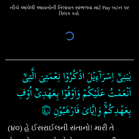
નીચે આપેલી આયતોની તિલાવત સાંભળવા માટે Play બટન પર
ક્લિક કરો.
يٰبَنِىۡٓ اِسۡرَآءِيۡلَ اذۡكُرُوۡا نِعۡمَتِىَ الَّتِىۡٓ
اَنۡعَمۡتُ عَلَيۡكُمۡ وَاَوۡفُوۡا بِعَهۡدِىۡٓ اُوۡفِ
۝
‏
بِعَهۡدِكُمۡۚ وَاِيَّاىَ فَارۡهَبُوۡنِ‏
(૪૦) હે ઈસરાઈલની સંતાનો! મારી તે