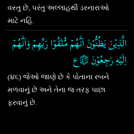
વસ્તુ છે, પરંતુ અલ્લાહથી ડરનારાઓ
માટે નહિં.
الَّذِيۡنَ يَظُنُّوۡنَ اَنَّهُمۡ مُّلٰقُوۡا رَبِّهِمۡ وَاَنَّهُمۡ
ع
۝٤
‏‏‏ ‏
اِلَيۡهِ رٰجِعُوۡنَ‏
(૪
૬
)
જેઓ જાણે છે કે પોતાના રબને
મળવાનું છે અને તેના જ તરફ પાછા
ફરવાનું છે.