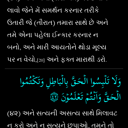
લાવો જેને મેં સમર્થન કરનાર તરીકે
ઉતારી જે (તૌરાત) તમારા સાથે છે અને
તમે એના પહેલા ઈન્કાર કરનાર ન
બનો, અને મારી આયતોને થોડા મૂલ્ય
પર ન વેચો,
અને ફક્ત મારાથી ડરો.
[
20
]
وَلَا تَلۡبِسُوا الۡحَـقَّ بِالۡبَاطِلِ وَتَكۡتُمُوا
۝٤
‏
الۡحَـقَّ وَاَنۡتُمۡ تَعۡلَمُوۡنَ‏
(૪
૨
)
અને સત્યની અસત્ય સાથે મિલાવટ
ન કરો અને ન સત્યને છુપાઓ, તમને તો