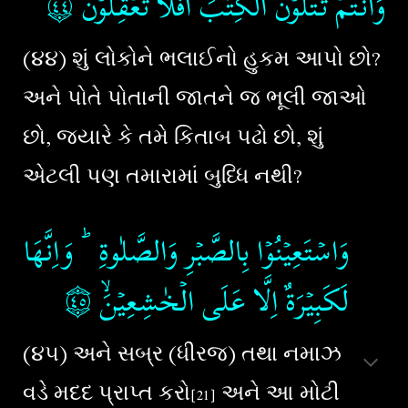
۝٤
‏
وَاَنۡتُمۡ تَتۡلُوۡنَ الۡكِتٰبَ​ؕ اَفَلَا تَعۡقِلُوۡنَ‏
(૪
૪
)
શું લોકોને ભલાઈનો હુકમ આપો છો?
અને પોતે પોતાની જાતને જ ભૂલી જાઓ
છો, જયારે કે તમે કિતાબ પઢો છો, શું
એટલી પણ તમારામાં બુધ્ધિ નથી?
وَاسۡتَعِيۡنُوۡا بِالصَّبۡرِ وَالصَّلٰوةِ ​ؕ وَاِنَّهَا
۝٤
‏‏ ‏
لَكَبِيۡرَةٌ اِلَّا عَلَى الۡخٰشِعِيۡنَۙ‏
(૪
૫
)
અને સબ્ર (ધીરજ) તથા નમાઝ
વડે મદદ પ્રાપ્ત કરો
અને આ મોટી
[2
1
]