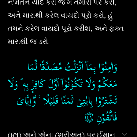
ને'મતને યાદ કરો જે મે તમારા પર કરી,
અને મારાથી કરેલ વાયદો પૂરો કરો, હું
તમને કરેલ વાયદો પૂરો કરીશ, અને ફક્ત
મારાથી જ ડરો.
وَاٰمِنُوۡا بِمَآ اَنۡزَلۡتُ مُصَدِّقًا لِّمَا
مَعَكُمۡ وَلَا تَكُوۡنُوۡآ اَوَّلَ كَافِرٍۢ بِهٖ ؐ​ وَلَا
تَشۡتَرُوۡا بِاٰيٰتِىۡ ثَمَنًا قَلِيۡلًا ؗ وَّاِيَّاىَ
۝
‏ ‏
فَاتَّقُوۡنِ‏
(
૪૧
)
અને એના (શરીઅત) પર ઈમાન