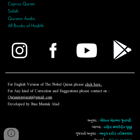
Coprus Quran
Salah
Quranic Audio
All Books of Hadith
For English Version of The Nobel Quran please
click here.
For Any kind of Correction and Suggestions please contact on :
Quraningujarati@gmail.com
Developed by Ibne Mustak Alad
અનુવાદ :
મૌલાના મોહમ્મદ જૂનાગઢી
વ્યાખ્યા :
હાફિઝ સલાઉદ્દીન યૂસુફ
ગુજરાતી અનુવાદ :
અબ્દુલ કાદિર નદીસરવાલા