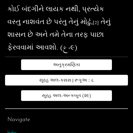
કોઈ બંદગીને લાયક નથી, પ્રત્યેક
વસ્તુ નાશવંત છે પરંતુ તેનું મોઢું,
તેનું
[
2
]
શાસન છે અને તમે તેના તરફ પાછા
ફેરવવામાં આવશો. (ع-૯)
અનુક્રમણિકા
સૂરહ અલ-કસસ | રૂકૂઅ : ૮
સૂરહ અલ-અન્કબૂત (૨૯)
Navigate
Index