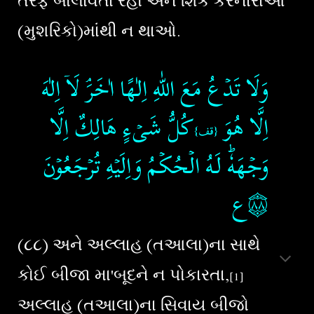
તરફ બોલાવતા રહો અને શિર્ક કરનારાઓ
(મુશરિકો)માંથી ન થાઓ.
وَلَا تَدۡعُ مَعَ اللّٰهِ اِلٰهًا اٰخَرَ​ۘ لَاۤ اِلٰهَ
اِلَّا هُوَ​
كُلُّ شَىۡءٍ هَالِكٌ اِلَّا
{قف}
وَجۡهَهٗ​ؕ لَـهُ الۡحُكۡمُ وَاِلَيۡهِ تُرۡجَعُوۡنَ‏
۝٨٨ع
(૮૮) અને અલ્લાહ (તઆલા)ના સાથે
કોઈ બીજા મા'બૂદને ન પોકારતા,
[1]
અલ્લાહ (તઆલા)ના સિવાય બીજો