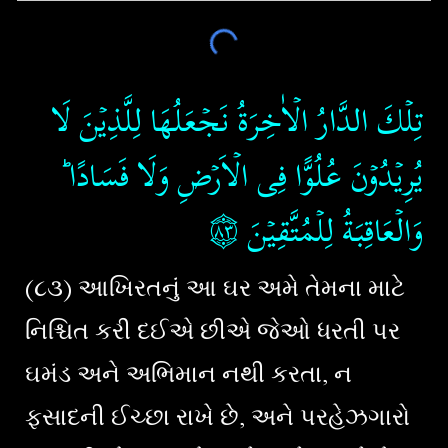
تِلۡكَ الدَّارُ الۡاٰخِرَةُ نَجۡعَلُهَا لِلَّذِيۡنَ لَا
يُرِيۡدُوۡنَ عُلُوًّا فِى الۡاَرۡضِ وَلَا فَسَادًا​ ؕ
۝٨٣
‏‏‏‏‏
وَالۡعَاقِبَةُ لِلۡمُتَّقِيۡنَ
(૮૩) આખિરતનું આ ઘર અમે તેમના માટે
નિશ્ચિત કરી દઈએ છીએ જેઓ ધરતી પર
ઘમંડ અને અભિમાન નથી કરતા, ન
ફસાદની ઈચ્છા રાખે છે, અને પરહેઝગારો