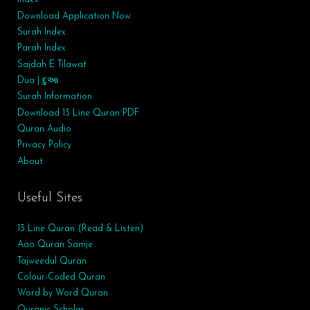
Download Application Now
Surah Index
Parah Index
Sajdah E Tilawat
Dua | દુઆ
Surah
Information
Download 13 Line Quran PDF
Quran Audio
Privacy Policy
About
Useful Sites
13 Line Quran (Read & Listen)
Aao Quran Samje
Tajweedul Quran
Colour-Coded Quran
Word by Word Quran
Quranic Scholar