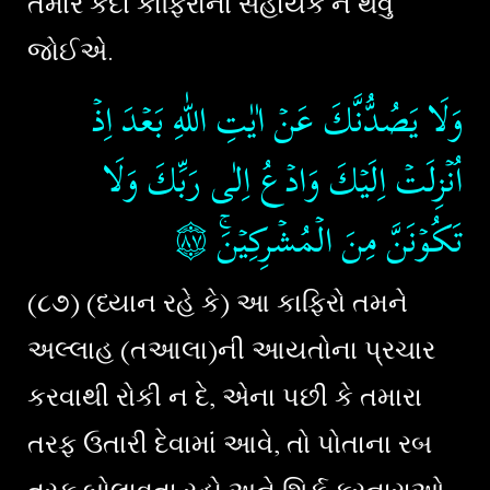
તમારે કદી કાફિરોના સહાયક ન થવું
જોઈએ.
وَلَا يَصُدُّنَّكَ عَنۡ اٰيٰتِ اللّٰهِ بَعۡدَ اِذۡ
اُنۡزِلَتۡ اِلَيۡكَ​ وَادۡعُ اِلٰى رَبِّكَ​ وَلَا
۝٨٧
تَكُوۡنَنَّ مِنَ الۡمُشۡرِكِيۡنَ​ۚ‏
(૮૭) (ધ્યાન રહે કે) આ કાફિરો તમને
અલ્લાહ (તઆલા)ની આયતોના પ્રચાર
કરવાથી રોકી ન દે, એના પછી કે તમારા
તરફ ઉતારી દેવામાં આવે, તો પોતાના રબ