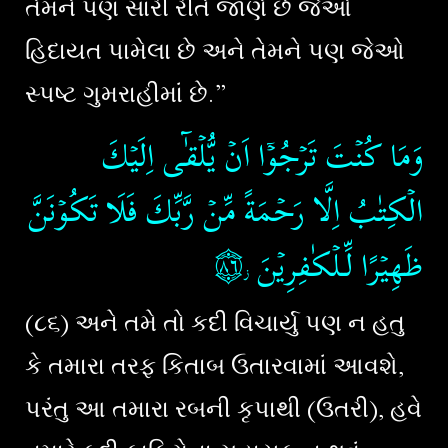
તેમને પણ સારી રીતે જાણે છે જેઓ
હિદાયત પામેલા છે અને તેમને પણ જેઓ
સ્પષ્ટ ગુમરાહીમાં છે.”
وَمَا كُنۡتَ تَرۡجُوۡۤا اَنۡ يُّلۡقٰٓى اِلَيۡكَ
الۡكِتٰبُ اِلَّا رَحۡمَةً مِّنۡ رَّبِّكَ​ فَلَا تَكُوۡنَنَّ
۝٨٦
ظَهِيۡرًا لِّـلۡكٰفِرِيۡنَ‏
ز
(૮૬) અને તમે તો કદી વિચાર્યુ પણ ન હતુ
કે તમારા તરફ કિતાબ ઉતારવામાં આવશે,
પરંતુ આ તમારા રબની કૃપાથી (ઉતરી), હવે