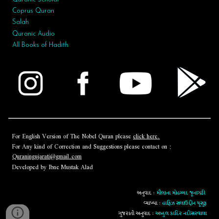
Coprus Quran
Salah
Quranic Audio
All Books of Hadith
For English Version of The Nobel Quran please
click here.
For Any kind of Correction and Suggestions please contact on :
Quraningujarati@gmail.com
Developed by Ibne Mustak Alad
અનુવાદ :
મૌલાના મોહમ્મદ જૂનાગઢી
વ્યાખ્યા :
હાફિઝ સલાઉદ્દીન યૂસુફ
ગુજરાતી અનુવાદ :
અબ્દુલ કાદિર નદીસરવાલા