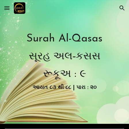
Skip to main content
Skip to navigation
Surah Al-Qasas
સૂરહ અલ-કસસ
રૂકૂ
અ : ૯
આયત
૮૩
થી ૮
૮
| પારા : ૨૦