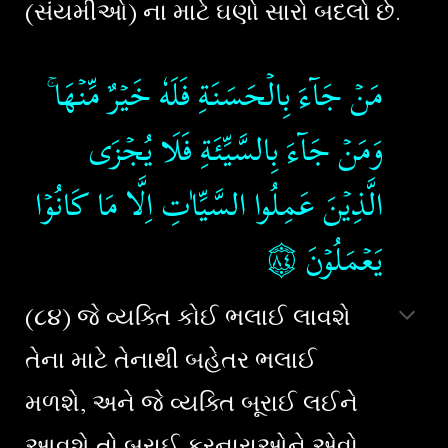
(સંયમીઓ) ના માટે ઘણો સારો બદલો છે.
مَنۡ جَآءَ بِالۡحَسَنَةِ فَلَهٗ خَيۡرٌ مِّنۡهَا​ ۚ
وَمَنۡ جَآءَ بِالسَّيِّئَةِ فَلَا يُجۡزَى
الَّذِيۡنَ عَمِلُوا السَّيِّاٰتِ اِلَّا مَا كَانُوۡا
۝٨٤
يَعۡمَلُوۡنَ
(૮૪) જે વ્યક્તિ કોઈ ભલાઈ લાવશે
તેના માટે તેનાથી બહેતર ભલાઈ
મળશે, અને જે વ્યક્તિ બૂરાઈ લઈને
આવશે તો બૂરાઈ કરનારાઓને એવો