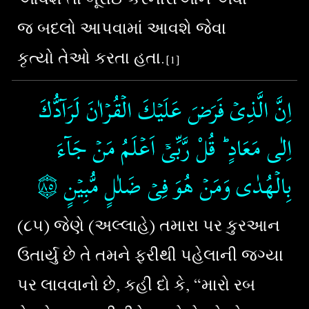
જ બદલો આપવામાં આવશે જેવા
કૃત્યો તેઓ કરતા હતા.
[1]
اِنَّ الَّذِىۡ فَرَضَ عَلَيۡكَ الۡقُرۡاٰنَ لَرَآدُّكَ
اِلٰى مَعَادٍ​ ؕ قُلْ رَّبِّىۡۤ اَعۡلَمُ مَنۡ جَآءَ
۝٨٥
‏‏‏‏‏
بِالۡهُدٰى وَمَنۡ هُوَ فِىۡ ضَلٰلٍ مُّبِيۡنٍ‏
(૮૫) જેણે (અલ્લાહે) તમારા પર કુરઆન
ઉતાર્યુ છે તે તમને ફરીથી પહેલાની જગ્યા
પર લાવવાનો છે, કહી દો કે, “મારો રબ