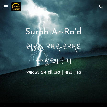
Skip to main content
Skip to navigation
Surah Ar-Ra'd
સૂરહ અર્-રઅ્દ
રૂકૂ
અ :
૫
આયત
૩૨
થી ૩
૭
| પારા : ૧૩