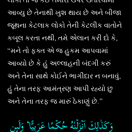
લોકો તો જે કંઈ તમારા ઉપર ઉતારવામાં
આવ્યુ છે તેનાથી ખુશ થાય છે અને બીજા
જૂથના કેટલાક લોકો તેની કેટલીક વાતોને
કબૂલ કરતા નથી, તમે એલાન કરી દો કે,
“મને તો ફક્ત એ જ હુકમ આપવામાં
આવ્યો છે કે હું અલ્લાહની બંદગી કરું
અને તેના સાથે કોઈને ભાગીદાર ન બનાવું,
હું તેના તરફ આમંત્રણ આપી રહ્યો છુ
અને તેના તરફ જ મારું ઠેકાણું છે.”
وَكَذٰلِكَ اَنۡزَلۡنٰهُ حُكۡمًا عَرَبِيًّا​ ؕ وَلَٮِٕنِ