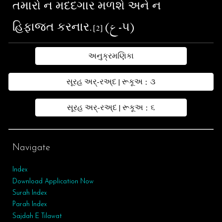
તમારો ન મદદગાર મળશે અને ન
હિફાજત કરનાર.
(ع-૫)
[
2
]
અનુક્રમણિકા
સૂરહ અર્-રઅ્દ | રૂકૂઅ : ૩
સૂરહ અર્-રઅ્દ | રૂકૂઅ : ૬
Navigate
Index
Download Application Now
Surah Index
Parah Index
Sajdah E Tilawat