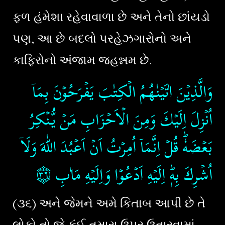
ફળ હંમેશા રહેવાવાળા છે અને તેનો છાંયડો
પણ, આ છે બદલો પરહેઝગારોનો અને
કાફિરોનો અંજામ જહન્નમ છે.
وَالَّذِيۡنَ اٰتَيۡنٰهُمُ الۡكِتٰبَ يَفۡرَحُوۡنَ بِمَاۤ
اُنۡزِلَ اِلَيۡكَ​ وَمِنَ الۡاَحۡزَابِ مَنۡ يُّـنۡكِرُ
بَعۡضَهٗ​ؕ قُلۡ اِنَّمَاۤ اُمِرۡتُ اَنۡ اَعۡبُدَ اللّٰهَ وَلَاۤ
۝٣٦
اُشۡرِكَ بِهٖؕ اِلَيۡهِ اَدۡعُوۡا وَاِلَيۡهِ مَاٰبِ‏
(૩૬) અને જેમને અમે કિતાબ આપી છે તે