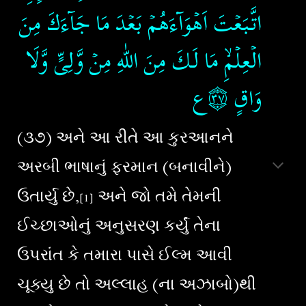
اتَّبَعۡتَ اَهۡوَآءَهُمۡ بَعۡدَ مَا جَآءَكَ مِنَ
الۡعِلۡمِۙ مَا لَـكَ مِنَ اللّٰهِ مِنۡ وَّلِىٍّ وَّلَا
وَاقٍ‏
۝٣٧ع
(૩૭) અને આ રીતે આ કુરઆનને
અરબી ભાષાનું ફરમાન (બનાવીને)
ઉતાર્યુ છે,
અને જો તમે તેમની
[1]
ઈચ્છાઓનું અનુસરણ કર્યું તેના
ઉપરાંત કે તમારા પાસે ઈલ્મ આવી
ચૂક્યુ છે તો અલ્લાહ (ના અઝાબો)થી