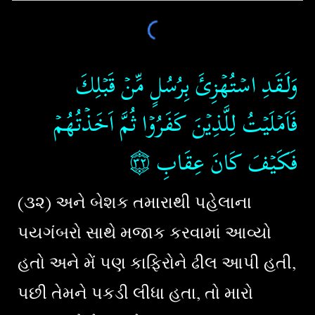
وَلَـقَدِ اسۡتُهۡزِئَ بِرُسُلٍ مِّنۡ قَبۡلِكَ
فَاَمۡلَيۡتُ لِلَّذِيۡنَ كَفَرُوۡا ثُمَّ اَخَذۡتُهُمۡ​
۝٣٢
‏
فَكَيۡفَ كَانَ عِقَابِ‏
(૩૨) અને બેશક તમારાથી પહેલાના
પયગંબરો સાથે મજાક કરવામાં આવ્યો
હતો અને મેં પણ કાફિરોને ઢીલ આપી હતી,
પછી તેમને પકડી લીધા હતા, તો મારો