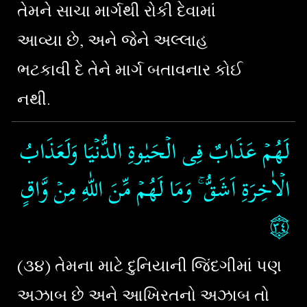
તેમને સાચા માર્ગથી રોકી દેવામાં
આવ્યા છે, અને જેને અલ્લાહ
ભટકાવી દે તેને માર્ગ બતાવનાર કોઈ
નથી.
لَهُمۡ عَذَابٌ فِى الۡحَيٰوةِ الدُّنۡيَا​ وَلَعَذَابُ
الۡاٰخِرَةِ اَشَقُّ​ ۚ وَمَا لَهُمۡ مِّنَ اللّٰهِ مِنۡ وَّاقٍ‏
۝٣٤
(૩૪) તેમના માટે દુનિયાની જિંદગીમાં પણ
અઝાબ છે અને આખિરતનો અઝાબ તો