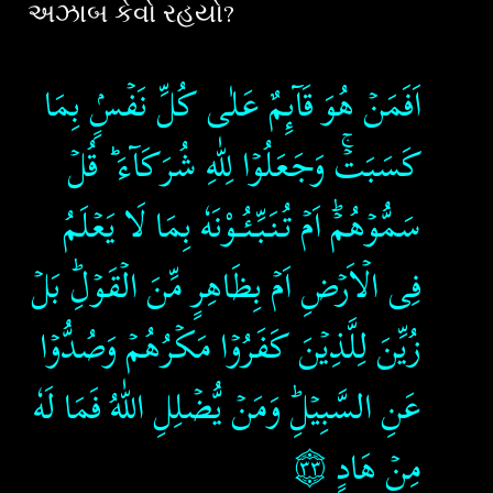
અઝાબ કેવો રહયો?
اَفَمَنۡ هُوَ قَآٮِٕمٌ عَلٰى كُلِّ نَفۡسٍۢ بِمَا
كَسَبَتۡ​ۚ وَجَعَلُوۡا لِلّٰهِ شُرَكَآءَ ؕ قُلۡ
سَمُّوۡهُمۡ​ؕ اَمۡ تُنَـبِّـئُــوْنَهٗ بِمَا لَا يَعۡلَمُ
فِى الۡاَرۡضِ اَمۡ بِظَاهِرٍ مِّنَ الۡقَوۡلِؕ بَلۡ
زُيِّنَ لِلَّذِيۡنَ كَفَرُوۡا مَكۡرُهُمۡ وَصُدُّوۡا
عَنِ السَّبِيۡلِ​ؕ وَمَنۡ يُّضۡلِلِ اللّٰهُ فَمَا لَهٗ
۝٣٣
مِنۡ هَادٍ‏