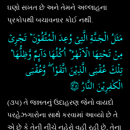
ઘણો સખત છે અને તેમને અલ્લાહના
પ્રકોપથી બચાવનાર કોઈ નથી.
مَثَلُ الۡجَـنَّةِ الَّتِىۡ وُعِدَ الۡمُتَّقُوۡنَ​ ؕ تَجۡرِىۡ
مِنۡ تَحۡتِهَا الۡاَنۡهٰرُ​ ؕ اُكُلُهَا دَآٮِٕمٌ وَّظِلُّهَا​ ؕ
تِلۡكَ عُقۡبَى الَّذِيۡنَ اتَّقَوْا​ ​ۖ وَّعُقۡبَى
۝٣٥
الۡكٰفِرِيۡنَ النَّارُ‏
(૩૫) તે જન્નતનું ઉદાહરણ જેનો વાયદો
પરહેઝગારોના સાથે કરવામાં આવ્યો છે તે
એ છે કે તેની નીચે નહેરો વહી રહી છે, તેના