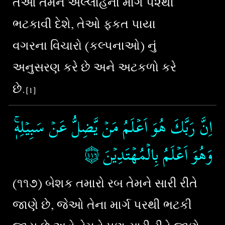
તેઓ તમને અલ્લાહના માર્ગ ૫૨થી
ભટકાવી દેશે, તેઓ ફકત પાયા
વગરના વિચારો (કલ્પનાઓ) નું
અનુસરણ કરે છે અને અટકળો કરે
છે.
[1]
اِنَّ رَبَّكَ هُوَ اَعۡلَمُ مَنۡ يَّضِلُّ عَنۡ سَبِيۡلِهٖ​ۚ
۝١١٦
‏‏‏‏
وَهُوَ اَعۡلَمُ بِالۡمُهۡتَدِيۡنَ‏
(૧૧૭) બેશક તમારો રબ તેમને સારી રીતે
જાણે છે, જેઓ તેના માર્ગ પરથી ભટકી