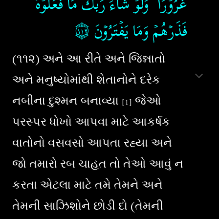
غُرُوۡرًا​ ؕ وَلَوۡ شَآءَ رَبُّكَ مَا فَعَلُوۡهُ​
۝١١٢
فَذَرۡهُمۡ وَمَا يَفۡتَرُوۡنَ‏
(૧૧૨) અને આ રીતે અને જિન્નાતો
અને મનુષ્યોમાંથી શેતાનોને દરેક
નબીના દુશ્મન બનાવ્યા
જેઓ
[
1
]
પરસ્પર ધોખો આપવા માટે આકર્ષક
વાતોનો વસવસો આપતા રહ્યા અને
જો તમારો રબ ચાહત તો તેઓ આવું ન
કરતા એટલા માટે તમે તેમને અને
તેમની સાઝિશોને છોડી દો (તેમની