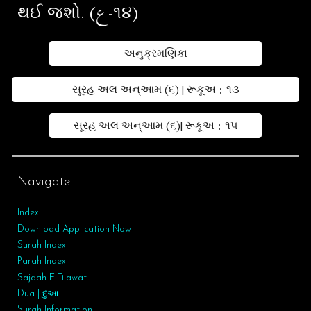
થઈ જશો. (ع-૧૪)
અનુક્રમણિકા
સૂરહ અલ અન્આમ (૬) | રૂકૂઅ : ૧૩
સૂરહ અલ અન્આમ (૬)| રૂકૂઅ : ૧૫
Navigate
Index
Download Application Now
Surah Index
Parah Index
Sajdah E Tilawat
Dua | દુઆ
Surah
Information