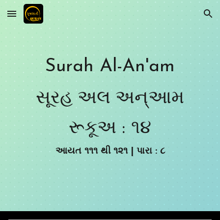
Skip to main content
Skip to navigation
Surah Al-An'am
સૂરહ અલ અન્આમ
રૂકૂ
અ : ૧
૪
આયત ૧
૧
૧ થી ૧૨૧ | પારા :
૮