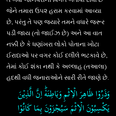
જેને તમારા ઉ૫૨ હરામ કરવામાં આવ્યા
છે, પરંતુ તે પણ જયારે તમને વધારે જરૂર
પડી જાય (તો જાઈઝ છે) અને આ વાત
નક્કી છે કે ધણાંખરા લોકો પોતાના ખોટા
ઈરાદાઓ પર વગર કોઈ દલીલે ભટકાવે છે,
તેમાં કોઈ શંકા નથી કે અલ્લાહ (તઆલા)
હદથી વધી જનારાઓને સારી રીતે જાણે છે.
وَذَرُوۡا ظَاهِرَ الۡاِثۡمِ وَبَاطِنَهٗ​ؕ اِنَّ الَّذِيۡنَ
یَکْسِبُوۡنَ الۡاِثۡمَ سَيُجۡزَوۡنَ بِمَا كَانُوۡا