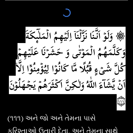
۞ وَلَوۡ اَنَّـنَا نَزَّلۡنَاۤ اِلَيۡهِمُ الۡمَلٰٓٮِٕكَةَ
وَكَلَّمَهُمُ الۡمَوۡتٰى وَ حَشَرۡنَا عَلَيۡهِمۡ
كُلَّ شَىۡءٍ قُبُلًا مَّا كَانُوۡا لِيُؤۡمِنُوۡۤا اِلَّاۤ
اَنۡ يَّشَآءَ اللّٰهُ وَلٰـكِنَّ اَكۡثَرَهُمۡ يَجۡهَلُوۡنَ‏
۝١١١
(૧૧૧) અને જો અને તેમના પાસે
ફરિશ્તાઓ ઉતારી દેતા, અને તેમના સાથે