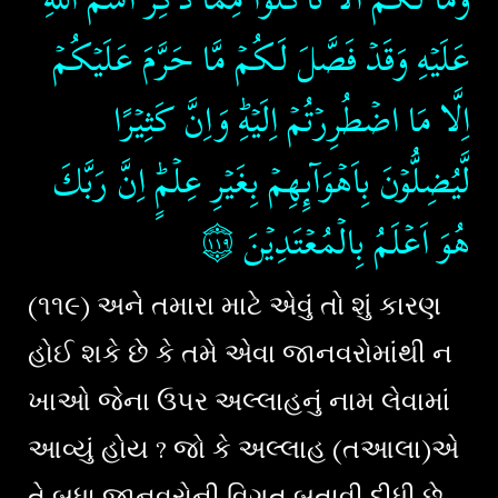
عَلَيۡهِ وَقَدۡ فَصَّلَ لَـكُمۡ مَّا حَرَّمَ عَلَيۡكُمۡ
اِلَّا مَا اضۡطُرِرۡتُمۡ اِلَيۡهِؕ وَاِنَّ كَثِيۡرًا
لَّيُضِلُّوۡنَ بِاَهۡوَآٮِٕهِمۡ بِغَيۡرِ عِلۡمٍ​ؕ اِنَّ رَبَّكَ
۝١١٩
هُوَ اَعۡلَمُ بِالۡمُعۡتَدِيۡنَ‏
(૧૧૯) અને તમારા માટે એવું તો શું કારણ
હોઈ શકે છે કે તમે એવા જાનવરોમાંથી ન
ખાઓ જેના ઉપર અલ્લાહનું નામ લેવામાં
આવ્યું હોય ? જો કે અલ્લાહ (તઆલા)એ
તે બધા જાનવરોની વિગત બતાવી દીધી છે