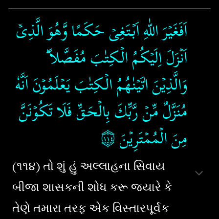
اَفَغَيۡرَ اللّٰهِ اَبۡتَغِىۡ حَكَمًا وَّهُوَ الَّذِىۡۤ
اَنۡزَلَ اِلَيۡكُمُ الۡـكِتٰبَ مُفَصَّلاً​ ؕ
وَالَّذِيۡنَ اٰتَيۡنٰهُمُ الۡـكِتٰبَ يَعۡلَمُوۡنَ اَنَّهٗ
مُنَزَّلٌ مِّنۡ رَّبِّكَ بِالۡحَـقِّ​ فَلَا تَكُوۡنَنَّ
۝١١٤
‏‏
مِنَ الۡمُمۡتَرِيۡنَ‏
(૧૧૪) તો શું હું અલ્લાહના સિવાય
બીજા શાસકની શોધ કરૂ જયારે કે
તેણે તમારા તરફ એક વિસ્તારપૂર્વક