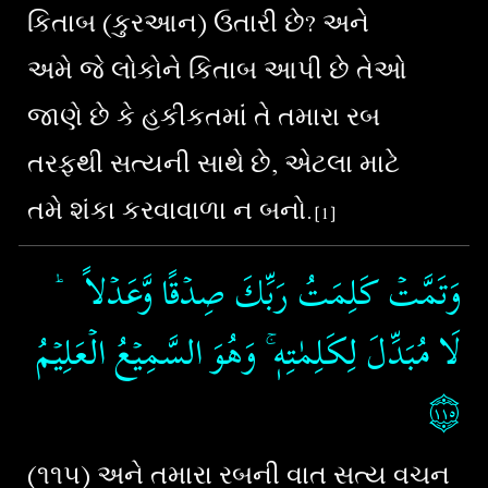
કિતાબ (કુરઆન) ઉતારી છે? અને
અમે જે લોકોને કિતાબ આપી છે તેઓ
જાણે છે કે હકીકતમાં તે તમારા રબ
તરફથી સત્યની સાથે છે, એટલા માટે
તમે શંકા કરવાવાળા ન બનો.
[1]
وَتَمَّتۡ كَلِمَتُ رَبِّكَ صِدۡقًا وَّعَدۡلاً ؕ
لَا مُبَدِّلَ لِكَلِمٰتِهٖ​ ۚ وَهُوَ السَّمِيۡعُ الۡعَلِيۡمُ
۝١١٥
(૧૧૫) અને તમારા રબની વાત સત્ય વચન