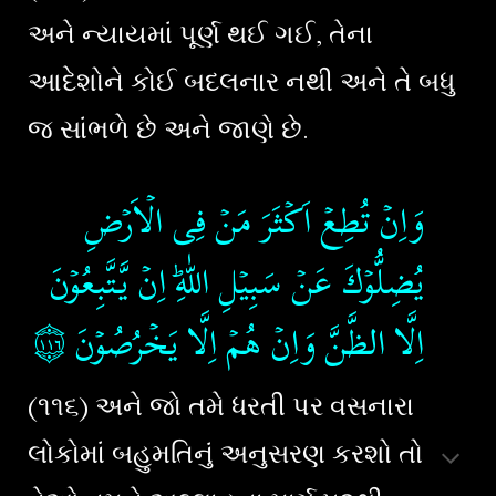
અને ન્યાયમાં પૂર્ણ થઈ ગઈ, તેના
આદેશોને કોઈ બદલનાર નથી અને તે બધુ
જ સાંભળે છે અને જાણે છે.
وَاِنۡ تُطِعۡ اَكۡثَرَ مَنۡ فِى الۡاَرۡضِ
يُضِلُّوۡكَ عَنۡ سَبِيۡلِ اللّٰهِ​ؕ اِنۡ يَّتَّبِعُوۡنَ
۝١١٦
‏‏‏
اِلَّا الظَّنَّ وَاِنۡ هُمۡ اِلَّا يَخۡرُصُوۡنَ‏
(૧૧૬) અને જો તમે ધરતી પર વસનારા
લોકોમાં બહુમતિનું અનુસરણ કરશો તો