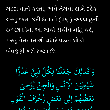
મડદાં વાતો કરતા, અને તેમના સામે દરેક
વસ્તુ જમા કરી દેતા તો (પણ) અલ્લાહની
ઈચ્છા વિના આ લોકો યકીન નહિ કરે,
પરંતુ તેમનામાંથી વધારે પડતા લોકો
બેવકૂફી કરી રહ્યા છે.
وَكَذٰلِكَ جَعَلۡنَا لِكُلِّ نَبِىٍّ عَدُوًّا
شَيٰطِيۡنَ الۡاِنۡسِ وَالۡجِنِّ يُوۡحِىۡ
بَعۡضُهُمۡ اِلٰى بَعۡضٍ زُخۡرُفَ الۡقَوۡلِ