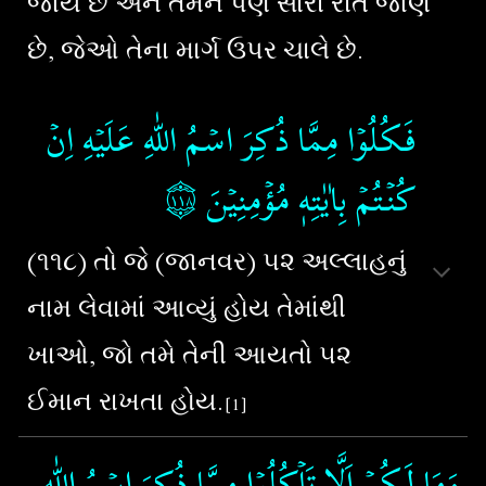
જાય છે અને તેમને પણ સારી રીતે જાણે
છે, જેઓ તેના માર્ગ ઉપર ચાલે છે.
فَـكُلُوۡا مِمَّا ذُكِرَ اسۡمُ اللّٰهِ عَلَيۡهِ اِنۡ
۝١١٨
‏‏‏‏
كُنۡتُمۡ بِاٰيٰتِهٖ مُؤۡمِنِيۡنَ‏
(૧૧૮) તો જે (જાનવર) ૫૨ અલ્લાહનું
નામ લેવામાં આવ્યું હોય તેમાંથી
ખાઓ, જો તમે તેની આયતો ૫૨
ઈમાન રાખતા હોય.
[1]
وَمَا لَـكُمۡ اَلَّا تَاۡكُلُوۡا مِمَّا ذُكِرَ اسۡمُ اللّٰهِ