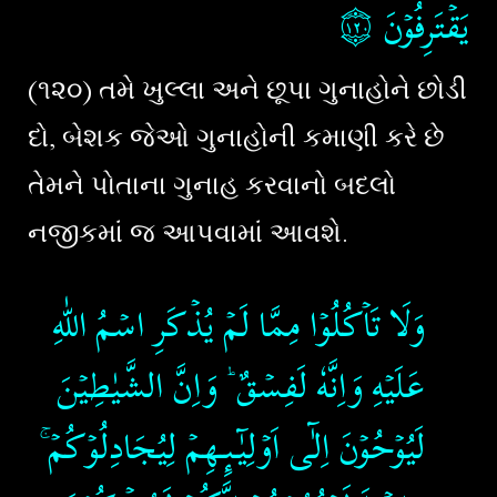
۝١٢٠
يَقۡتَرِفُوۡنَ‏
(૧૨૦) તમે ખુલ્લા અને છૂપા ગુનાહોને છોડી
દો, બેશક જેઓ ગુનાહોની કમાણી કરે છે
તેમને પોતાના ગુનાહ કરવાનો બદલો
નજીકમાં જ આપવામાં આવશે.
وَلَا تَاۡكُلُوۡا مِمَّا لَمۡ يُذۡكَرِ اسۡمُ اللّٰهِ
عَلَيۡهِ وَاِنَّهٗ لَفِسۡقٌ ؕ وَاِنَّ الشَّيٰطِيۡنَ
لَيُوۡحُوۡنَ اِلٰٓى اَوۡلِيٰٓـٮِٕـهِمۡ لِيُجَادِلُوۡكُمۡ​ ۚ