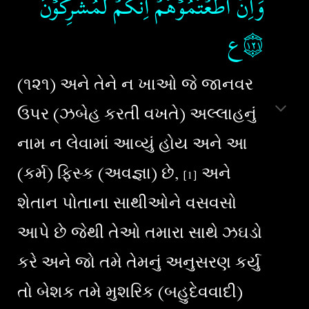
وَاِنۡ اَطَعۡتُمُوۡهُمۡ اِنَّكُمۡ لَمُشۡرِكُوۡنَ‏
۝١٢١ع
(૧૨૧) અને તેને ન ખાઓ જે જાનવર
ઉપર (ઝબેહ કરતી વખતે) અલ્લાહનું
નામ ન લેવામાં આવ્યું હોય અને આ
(કર્મ) ફિસ્ક (અવજ્ઞા) છે,
અને
[1]
શેતાન પોતાના સાથીઓને વસવસો
આપે છે જેથી તેઓ તમારા સાથે ઝઘડો
કરે અને જો તમે તેમનું અનુસરણ કર્યુ
તો બેશક તમે મુશરિક (બહુદેવવાદી)