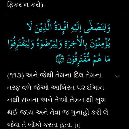
ફિકર ન કરો).
وَلِتَصۡغٰٓى اِلَيۡهِ اَفۡـِٕدَةُ الَّذِيۡنَ لَا
يُؤۡمِنُوۡنَ بِالۡاٰخِرَةِ وَلِيَرۡضَوۡهُ وَلِيَقۡتَرِفُوۡا
۝١١٣
‏
مَا هُمۡ مُّقۡتَرِفُوۡنَ‏
(૧૧૩) અને જેથી તેમના દિલ તેમના
તરફ વળે જેઓ આખિરત ૫૨ ઈમાન
નથી રાખતા અને તેઓ તેમનાથી ખુશ
થઈ જાય અને તેવા જ ગુનાહો કરી લે
જેવા તે લોકો કરતા હતા.
[1]