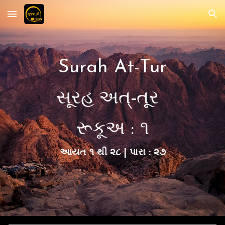
Skip to main content
Skip to navigation
Surah At-Tur
સૂરહ અત્-તૂર
રૂકૂ
અ : ૧
આયત ૧ થી
૨૮
| પારા :
૨૭