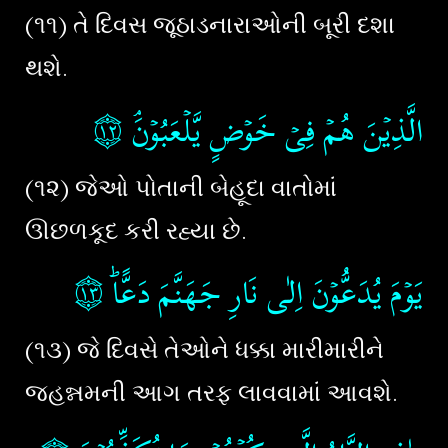
(૧૧) તે દિવસ જૂઠાડનારાઓની બૂરી દશા
થશે.
۝١٢
الَّذِيۡنَ هُمۡ فِىۡ خَوۡضٍ يَّلۡعَبُوۡنَ​ۘ‏
(૧૨) જેઓ પોતાની બેહૂદા વાતોમાં
ઊછળકૂદ કરી રહ્યા છે.
۝١٣
يَوۡمَ يُدَعُّوۡنَ اِلٰى نَارِ جَهَنَّمَ دَعًّاؕ‏
(૧૩) જે દિવસે તેઓને ધક્કા મારીમારીને
જહન્નમની આગ તરફ લાવવામાં આવશે.