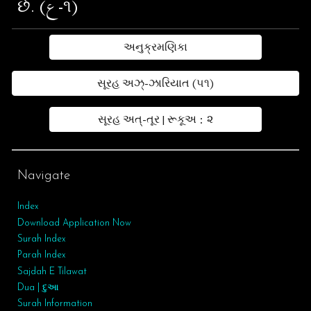
છે. (ع-૧)
અનુક્રમણિકા
સૂરહ અઝ્-ઝારિયાત (૫૧)
સૂરહ અત્-તૂર | રૂકૂઅ : ૨
Navigate
Index
Download Application Now
Surah Index
Parah Index
Sajdah E Tilawat
Dua | દુઆ
Surah
Information