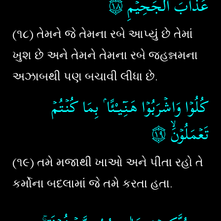
۝١٨
‏
عَذَابَ الۡجَحِيۡمِ‏
(૧૮) તેમને જે તેમના રબે આપ્યું છે તેમાં
ખુશ છે અને તેમને તેમના રબે જહન્નમના
અઝાબથી પણ બચાવી લીધા છે.
كُلُوۡا وَاشۡرَبُوۡا هَـنِٓـيـْئًا ۢ بِمَا كُنۡـتُمۡ
۝١٩
تَعۡمَلُوۡنَۙ
(૧૯) તમે મજાથી ખાઓ અને પીતા રહો તે
કર્મોના બદલામાં જે તમે કરતા હતા.