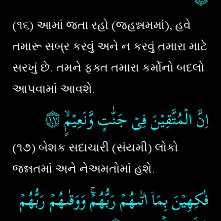
(૧૬) આમાં જતા રહો (જહન્નમમાં), હવે
તમારૂ સબ્ર કરવું અને ન કરવું તમારા માટે
સરખું છે. તમને ફક્ત તમારા કર્મોનો બદલો
આપવામાં આવશે.
۝١٧
اِنَّ الۡمُتَّقِيۡنَ فِىۡ جَنّٰتٍ وَّنَعِيۡمٍۙ‏
(૧૭) બેશક સદાચારી (સંયમી) લોકો
જન્નતમાં અને નેઅમતોમાં હશે.
فٰكِهِيۡنَ بِمَاۤ اٰتٰٮهُمۡ رَبُّهُمۡ​ۚ وَوَقٰٮهُمۡ رَبُّهُمۡ