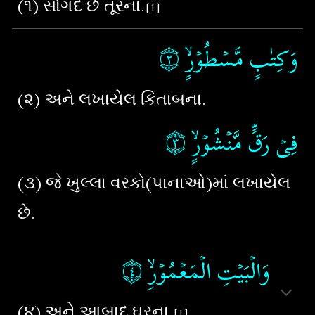
(૧) સોગંદ છે તૂરના.
[1]
۝٢
وَكِتٰبٍ مَّسۡطُوۡرٍۙ‏
(૨) અને લખાયેલ કિતાબના.
۝٣
‏
فِىۡ رَقٍّ مَّنۡشُوۡرٍۙ
(૩) જે ખુલ્લા વરકો(પાનાઓ)માં લખાયેલ
છે.
۝٤
وَالۡبَيۡتِ الۡمَعۡمُوۡرِۙ‏
(૪) અને આબાદ ઘરના.
[1]