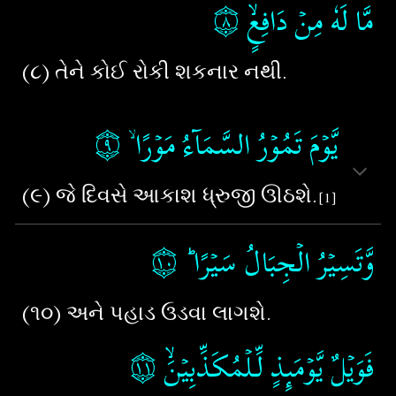
۝٨
مَّا لَهٗ مِنۡ دَافِعٍۙ‏
(૮) તેને કોઈ રોકી શકનાર નથી.
۝٩
يَّوۡمَ تَمُوۡرُ السَّمَآءُ مَوۡرًا ۙ‏
(૯) જે દિવસે આકાશ ધ્રુજી ઊઠશે.
[1]
۝١٠
وَّتَسِيۡرُ الۡجِبَالُ سَيۡرًا ؕ
(૧૦) અને પહાડ ઉડવા લાગશે.
۝١١
فَوَيۡلٌ يَّوۡمَٮِٕذٍ لِّـلۡمُكَذِّبِيۡنَۙ‏