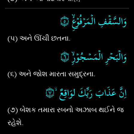
۝٥
وَالسَّقۡفِ الۡمَرۡفُوۡعِۙ
(૫) અને ઊંચી છતના.
۝٦
وَالۡبَحۡرِ الۡمَسۡجُوۡرِۙ‏
(૬) અને જોશ મારતા સમુદ્રના.
۝٧
اِنَّ عَذَابَ رَبِّكَ لوَاقِعٌ ۙ
(૭) બેશક તમારા રબનો અઝાબ થઈને જ
રહેશે.