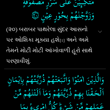
مُتَّكِـــِٕيۡنَ عَلٰى سُرُرٍ مَّصۡفُوۡفَةٍ​ ۚ
۝٢٠
وَزَوَّجۡنٰهُمۡ بِحُوۡرٍ عِيۡنٍ‏
(૨૦) બરાબર પાથરેલા સુંદર આસનો
પર ઓશિકા મૂક્યા હશે
અને અમે
[1]
તેમને મોટી મોટી આંખોવાળી હૂરો સાથે
પરણાવીશું.
وَالَّذِيۡنَ اٰمَنُوۡا وَاتَّبَعَتۡهُمۡ ذُرِّيَّتُهُمۡ بِاِيۡمَانٍ
اَلۡحَـقۡنَا بِهِمۡ ذُرِّيَّتَهُمۡ وَمَاۤ اَلَـتۡنٰهُمۡ مِّنۡ
عَمَلِهِمۡ مِّنۡ شَىۡءٍ​ؕ كُلُّ امۡرِیءٍۢ بِمَا