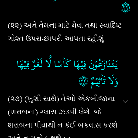
۝٢٢
(૨૨) અને તેમના માટે મેવા તથા સ્વાદિષ્ટ
ગોશ્ત ઉપરા-છાપરી આપતા રહીશું.
يَـتَـنَازَعُوۡنَ فِيۡهَا كَاۡسًا لَّا لَغۡوٌ فِيۡهَا
۝٢٣
‏
وَلَا تَاۡثِيۡمٌ‏
(૨૩) (ખુશી સાથે) તેઓ એકબીજાના
(શરાબના) ગ્લાસ ઝડપી લેશે. જે
શરાબના પીવાથી ન કંઈ બકવાસ કરશે