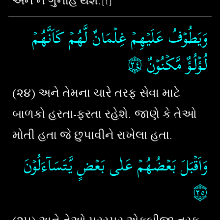
અને ન ગુનોહ થશે.
[1]
وَيَطُوۡفُ عَلَيۡهِمۡ غِلۡمَانٌ لَّهُمۡ كَاَنَّهُمۡ
۝٢٤
‏‏
لُـؤۡلُـؤٌ مَّكۡنُوۡنٌ‏
(૨૪) અને તેમના ચારે તરફ સેવા માટે
બાળકો હરતા-ફરતા રહેશે. જાણે કે તેઓ
મોતી હતા જે છુપાવીને રાખેલા હતા.
وَاَقۡبَلَ بَعۡضُهُمۡ عَلٰى بَعۡضٍ يَّتَسَآءَلُوۡنَ‏
۝٢٥