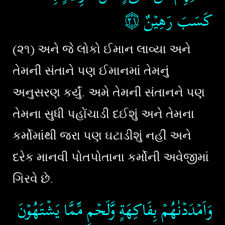
۝٢١
‏
كَسَبَ رَهِيۡنٌ‏
(૨૧) અને જે લોકો ઈમાન લાવ્યા અને
તેમની સંતાને પણ ઈમાનમાં તેમનું
અનુસરણ કર્યું. અમે તેમની સંતાનને પણ
તેમના સુધી પહોંચાડી દઈશું અને તેમના
કર્મોમાંથી જરા પણ ઘટાડીશું નહીં અને
દરેક માનવી પોતપોતાના કર્મોની અવેજીમાં
ગિરવે છે.
وَاَمۡدَدۡنٰهُمۡ بِفَاكِهَةٍ وَّلَحۡمٍ مِّمَّا يَشۡتَهُوۡنَ‏