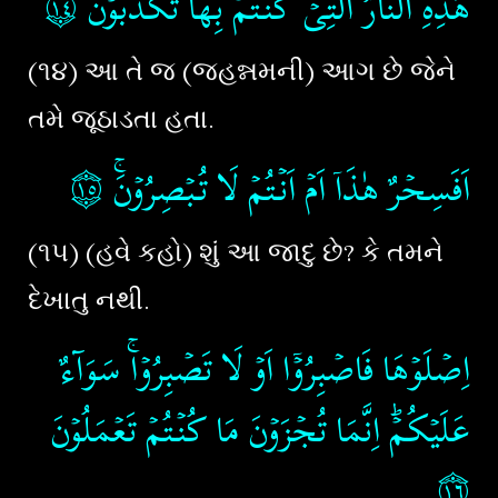
۝١٤
هٰذِهِ النَّارُ الَّتِىۡ كُنۡتُمۡ بِهَا تُكَذِّبُوۡنَ‏
(૧૪) આ તે જ (જહન્નમની) આગ છે જેને
તમે જૂઠાડતા હતા.
۝١٥
اَفَسِحۡرٌ هٰذَاۤ اَمۡ اَنۡتُمۡ لَا تُبۡصِرُوۡنَ​ۚ‏
(૧૫) (હવે કહો) શું આ જાદુ છે? કે તમને
દેખાતુ નથી.
اِصۡلَوۡهَا فَاصۡبِرُوۡۤا اَوۡ لَا تَصۡبِرُوۡا​ۚ سَوَآءٌ
عَلَيۡكُمۡ​ؕ اِنَّمَا تُجۡزَوۡنَ مَا كُنۡتُمۡ تَعۡمَلُوۡنَ‏
۝١٦