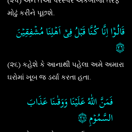
(૨૫) અને તેઓ પરસ્પર એકબીજા તરફ
મોઢું કરીને પૂછશે.
قَالُـوۡۤا اِنَّا كُـنَّا قَبۡلُ فِىۡۤ اَهۡلِنَا مُشۡفِقِيۡنَ
۝٢٦
(૨૬) કહેશે કે આનાથી પહેલા અમે અમારા
ઘરોમાં ખૂબ જ ડર્યા કરતા હતા.
فَمَنَّ اللّٰهُ عَلَيۡنَا وَوَقٰٮنَا عَذَابَ
۝٢٧
‏‏
السَّمُوۡمِ