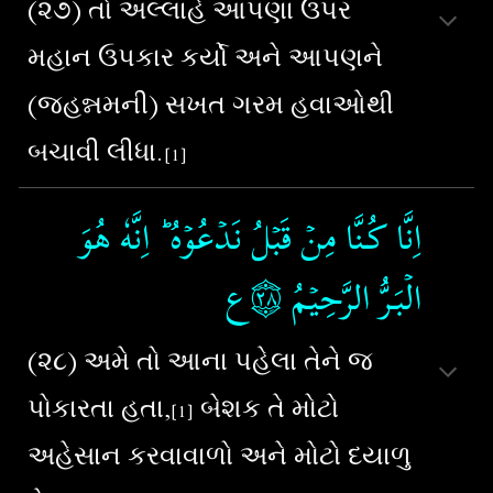
(૨૭) તો અલ્લાહે આપણા ઉપર
મહાન ઉપકાર કર્યો અને આપણને
(જહન્નમની) સખત ગરમ હવાઓથી
બચાવી લીધા.
[1]
اِنَّا كُـنَّا مِنۡ قَبۡلُ نَدۡعُوۡهُ​ ؕ اِنَّهٗ هُوَ
الۡبَـرُّ الرَّحِيۡمُ‏
۝٢٨ع
(૨૮) અમે તો આના પહેલા તેને જ
પોકારતા હતા,
બેશક તે મોટો
[1]
અહેસાન કરવાવાળો અને મોટો દયાળુ