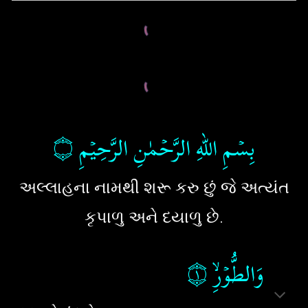
۝
بِسۡمِ اللهِ الرَّحۡمٰنِ الرَّحِيۡمِ
અલ્લાહના નામથી શરૂ કરુ છું જે અત્યંત
કૃપાળુ અને દયાળુ છે.
۝١
‏‏‏
وَالطُّوۡرِۙ